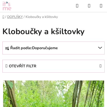
Přejít
Hledat
NÁKUP
na
KOŠÍK
obsah
Domů
/
DOPLŇKY
/
Kloboučky a kšiltovky
Kloboučky a kšiltovky
Ř
Řadit podle:
Doporučujeme
a
z
e
OTEVŘÍT FILTR
n
í
V
p
ý
r
p
o
i
d
s
u