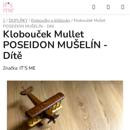
Přejít
Hledat
NÁKUP
na
KOŠÍK
obsah
Domů
/
DOPLŇKY
/
Kloboučky a kšiltovky
/
Klobouček Mullet
POSEIDON MUŠELÍN - Dítě
Klobouček Mullet
POSEIDON MUŠELÍN -
Dítě
Značka:
IT'S ME