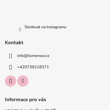
i
s
u
Sledovat na Instagramu
Kontakt
info
@
itsmenow.cz
+420739218371
Informace pro vás