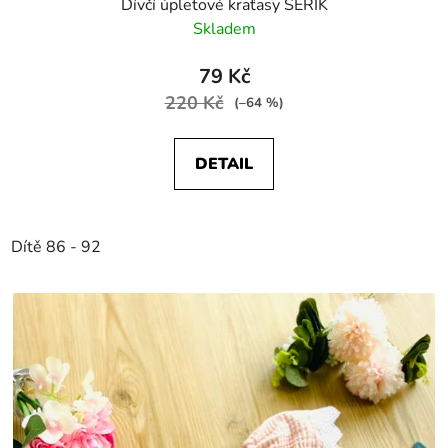
Dívčí úpletové kraťasy ŠEŘÍK
Skladem
79 Kč
220 Kč
(–64 %)
DETAIL
Dítě 86 - 92