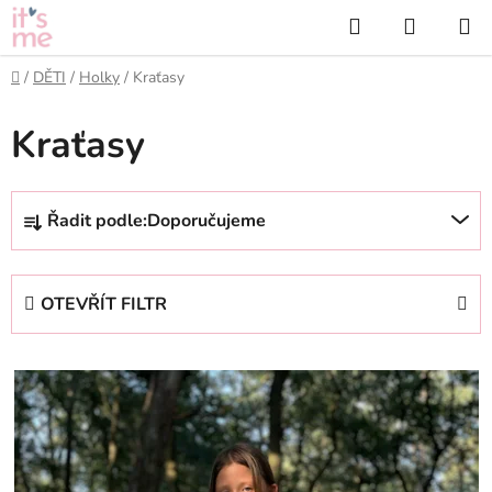
Přejít
Hledat
NÁKUP
na
KOŠÍK
obsah
Domů
/
DĚTI
/
Holky
/
Kraťasy
Kraťasy
Ř
Řadit podle:
Doporučujeme
a
z
e
OTEVŘÍT FILTR
n
í
V
p
ý
r
p
o
i
d
s
u