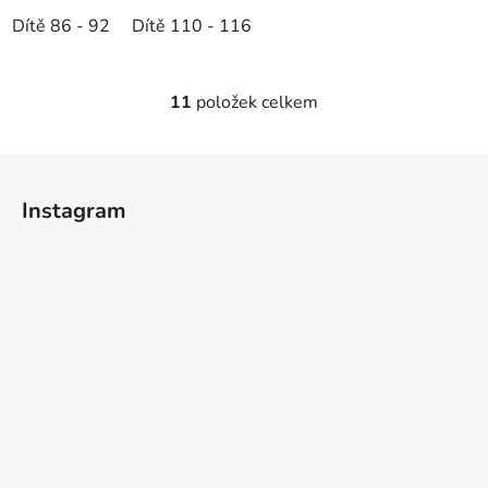
Dítě 86 - 92
Dítě 110 - 116
11
položek celkem
O
v
l
Z
á
á
d
Instagram
p
a
a
c
t
í
p
í
r
v
k
y
v
ý
p