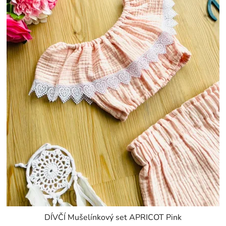
DÍVČÍ Mušelínkový set APRICOT Pink