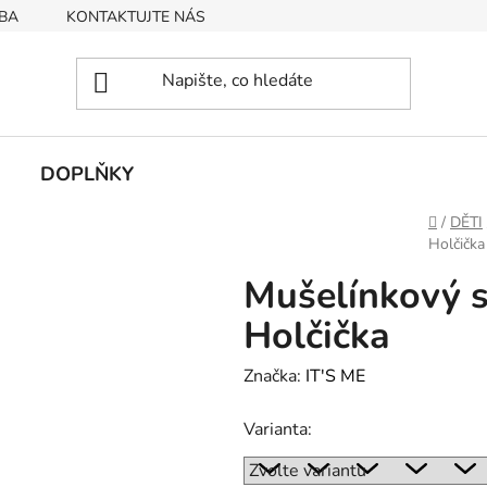
BA
KONTAKTUJTE NÁS
Obchodní podmínky
Podmín
DOPLŇKY
Domů
/
DĚTI
Holčička
Mušelínkový 
Holčička
Značka:
IT'S ME
Varianta: