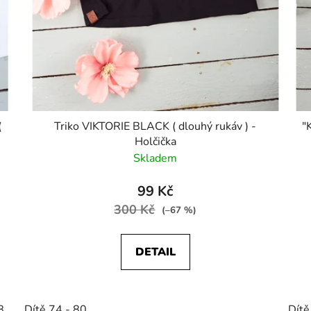
(
Triko VIKTORIE BLACK ( dlouhý rukáv ) -
"
Holčička
Skladem
99 Kč
300 Kč
(–67 %)
DETAIL
8
Dítě 74 - 80
Dítě