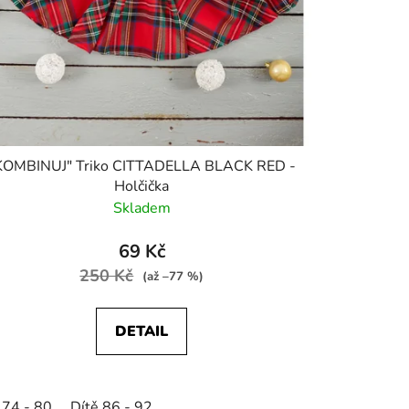
KOMBINUJ" Triko CITTADELLA BLACK RED -
Holčička
Skladem
69 Kč
250 Kč
(až –77 %)
DETAIL
 74 - 80
Dítě 86 - 92