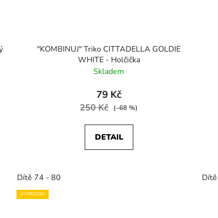
ý
"KOMBINUJ" Triko CITTADELLA GOLDIE
WHITE - Holčička
Skladem
79 Kč
250 Kč
(–68 %)
DETAIL
Dítě 74 - 80
Dítě
VÝPRODEJ