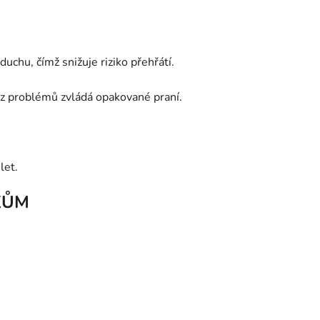
uchu, čímž snižuje riziko přehřátí.
bez problémů zvládá opakované praní.
let.
KŮM