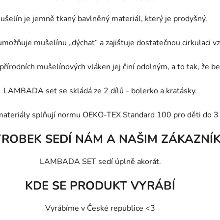
ušelín je jemně tkaný bavlněný materiál, který je prodyšný.
možňuje mušelínu „dýchat“ a zajišťuje dostatečnou cirkulaci vzd
přírodních mušelínových vláken jej činí odolným, a to tak, že 
LAMBADA set se skládá ze 2 dílů - bolerko a kraťásky.
materiály splňují normu OEKO-TEX Standard 100 pro děti do 3 
ÝROBEK SEDÍ NÁM A NAŠIM ZÁKAZNÍ
LAMBADA SET sedí úplně akorát.
KDE SE PRODUKT VYRÁBÍ
Vyrábíme v České republice <3