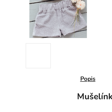
Popis
Mušelín