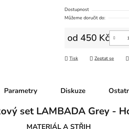
Dostupnost
Můžeme doručit do:
od
450 Kč
Měrná cena:
Tisk
Zeptat se
Parametry
Diskuze
Ostatn
kový set LAMBADA Grey - Ho
MATERIÁL A STŘIH