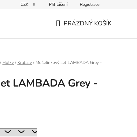
CZK
Přihlášení
Registrace
ky ochrany osobních údajů
PRÁZDNÝ KOŠÍK
NÁKUPNÍ
KOŠÍK
/
Holky
/
Kraťasy
/
Mušelínkový set LAMBADA Grey -
set LAMBADA Grey -