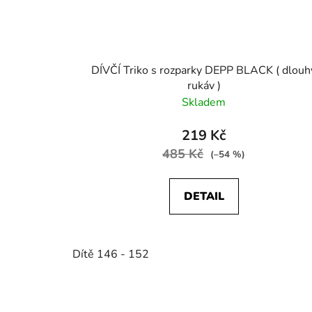
DÍVČÍ Triko s rozparky DEPP BLACK ( dlouh
rukáv )
Skladem
219 Kč
485 Kč
(–54 %)
DETAIL
Dítě 146 - 152