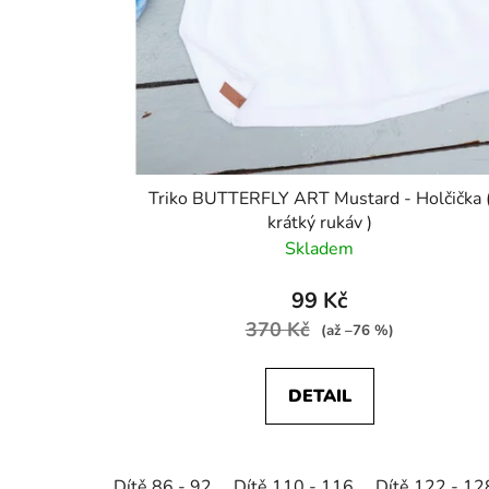
Triko BUTTERFLY ART Mustard - Holčička 
krátký rukáv )
Skladem
99 Kč
370 Kč
(až –76 %)
DETAIL
Dítě 86 - 92
Dítě 110 - 116
Dítě 122 - 12