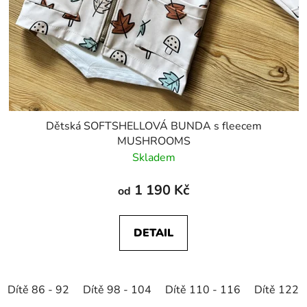
Dětská SOFTSHELLOVÁ BUNDA s fleecem
MUSHROOMS
Skladem
1 190 Kč
od
DETAIL
Dítě 86 - 92
Dítě 98 - 104
Dítě 110 - 116
Dítě 122 