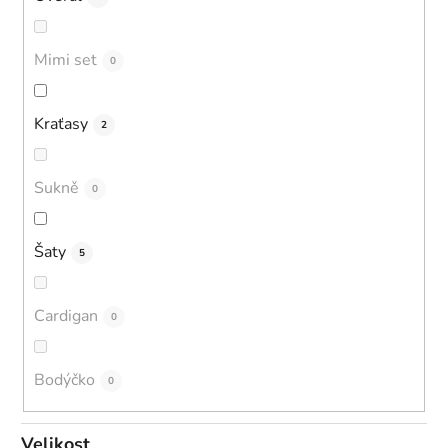
Mimi set
0
Kraťasy
2
Sukně
0
Šaty
5
Cardigan
0
Bodýčko
0
Velikost