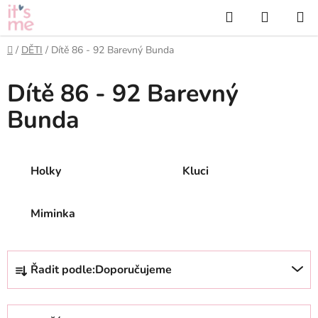
Přejít
Hledat
NÁKUP
na
KOŠÍK
obsah
Domů
/
DĚTI
/
Dítě 86 - 92 Barevný Bunda
Dítě 86 - 92 Barevný
Bunda
Holky
Kluci
Miminka
Ř
Řadit podle:
Doporučujeme
a
z
e