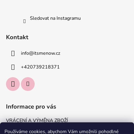
u
Sledovat na Instagramu
Kontakt
info
@
itsmenow.cz
+420739218371
Informace pro vás
VRÁCENÍ A VÝMĚNA ZBOŽÍ
DOPRAVA A PLATBA
Používáme cookies, abychom Vám umožnili pohodlné