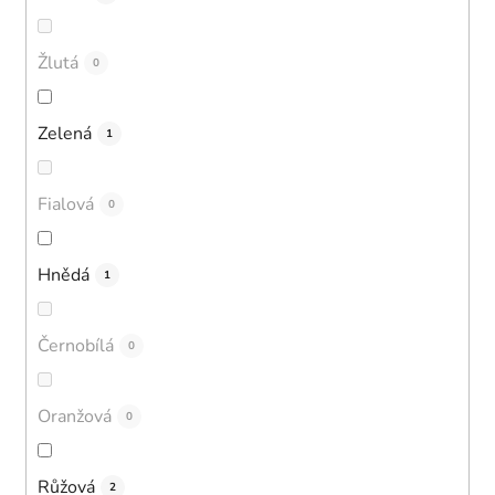
Žlutá
0
Zelená
1
Fialová
0
Hnědá
1
Černobílá
0
Oranžová
0
Růžová
2