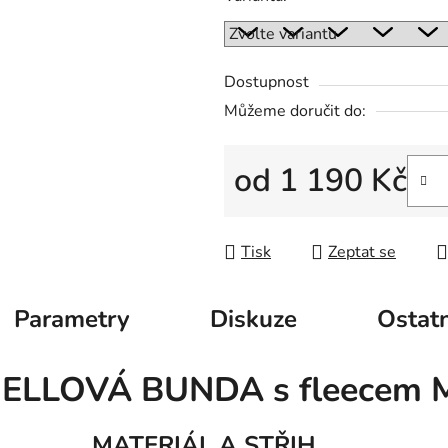
Dostupnost
Můžeme doručit do:
od
1 190 Kč
Měrná cena:
Tisk
Zeptat se
Parametry
Diskuze
Ostatn
HELLOVÁ BUNDA s fleece
MATERIÁL A STŘIH