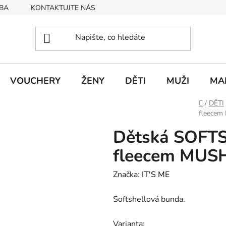
BA
KONTAKTUJTE NÁS
Obchodní podmínky
Podmín
VOUCHERY
ŽENY
DĚTI
MUŽI
MA
Domů
/
DĚTI
fleece
Dětská SOFT
fleecem MU
Značka:
IT'S ME
Softshellová bunda.
Varianta: