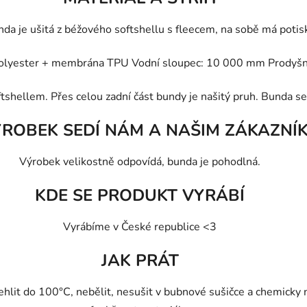
nda je ušitá z béžového softshellu
s fleecem, na
sobě má poti
s
polyester + membrána TPU Vodní sloupec: 10 000 mm Prodyšn
t
shellem. Přes celou zadní část bundy je našitý pruh. Bunda se 
ÝROBEK SEDÍ NÁM A NAŠIM ZÁKAZNÍ
Výrobek velikostně odpovídá, bunda je pohodlná.
KDE SE PRODUKT VYRÁBÍ
Vyrábíme v České republice <3
JAK PRÁT
hlit do 100°C, nebělit, nesušit v bubnové sušičce a chemicky