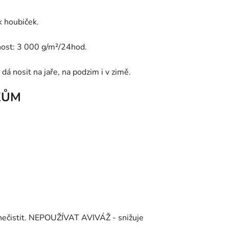
k houbiček.
ost: 3 000 g/m²/24hod.
dá nosit na jaře, na podzim i v zimě.
KŮM
 nečistit. NEPOUŽÍVAT AVIVÁŽ - snižuje