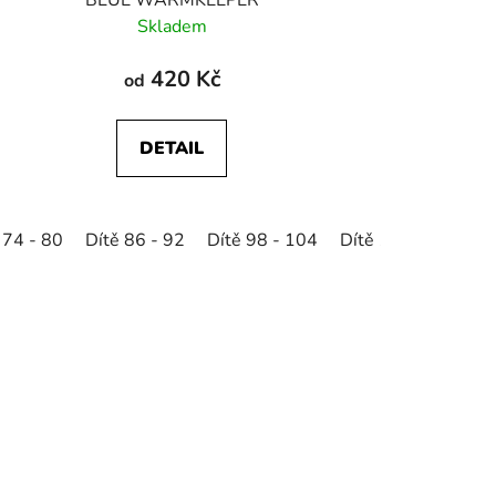
BLUE WARMKEEPER
Skladem
420 Kč
od
DETAIL
 74 - 80
Dítě 86 - 92
Dítě 98 - 104
Dítě 110 - 116
D