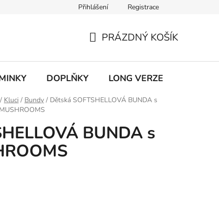
Přihlášení
Registrace
ky ochrany osobních údajů
PRÁZDNÝ KOŠÍK
NÁKUPNÍ
KOŠÍK
MINKY
DOPLŇKY
LONG VERZE
VÝPROD
/
Kluci
/
Bundy
/
Dětská SOFTSHELLOVÁ BUNDA s
m MUSHROOMS
SHELLOVÁ BUNDA s
SHROOMS