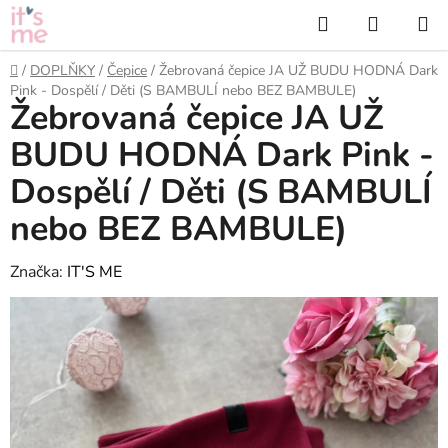
Přejít
Hledat
NÁKUP
na
KOŠÍK
obsah
Domů
/
DOPLŇKY
/
Čepice
/
Žebrovaná čepice JA UŽ BUDU HODNÁ Dark
Pink - Dospělí / Děti (S BAMBULÍ nebo BEZ BAMBULE)
Žebrovaná čepice JA UŽ
BUDU HODNÁ Dark Pink -
Dospělí / Děti (S BAMBULÍ
nebo BEZ BAMBULE)
Značka:
IT'S ME