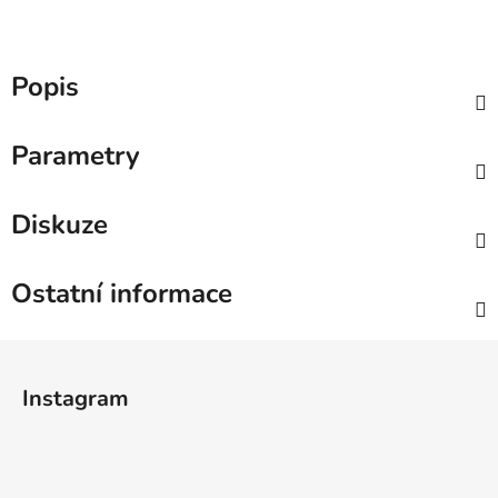
Popis
Parametry
Diskuze
Ostatní informace
Z
á
Instagram
p
a
t
í