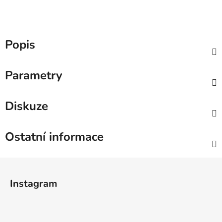
Popis
Parametry
Diskuze
Ostatní informace
Z
á
Instagram
p
a
t