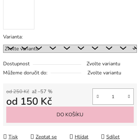
Varianta:
Dostupnost
Zvolte variantu
Můžeme doručit do:
Zvolte variantu
od 250 Kč
až –57 %
od
150 Kč
Měrná cena:
DO KOŠÍKU
Tisk
Zeptat se
Hlídat
Sdílet