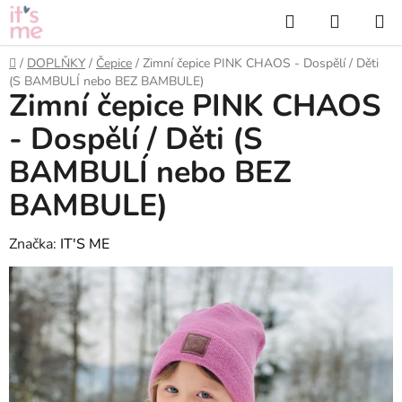
Přejít
Hledat
NÁKUP
na
KOŠÍK
obsah
Domů
/
DOPLŇKY
/
Čepice
/
Zimní čepice PINK CHAOS - Dospělí / Děti
(S BAMBULÍ nebo BEZ BAMBULE)
Zimní čepice PINK CHAOS
- Dospělí / Děti (S
BAMBULÍ nebo BEZ
BAMBULE)
Značka:
IT'S ME