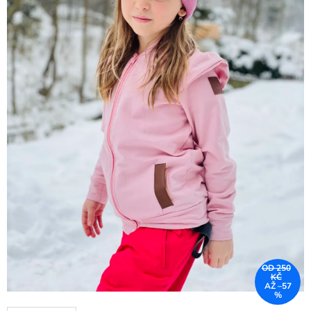
OD 250
KČ
AŽ –57
%