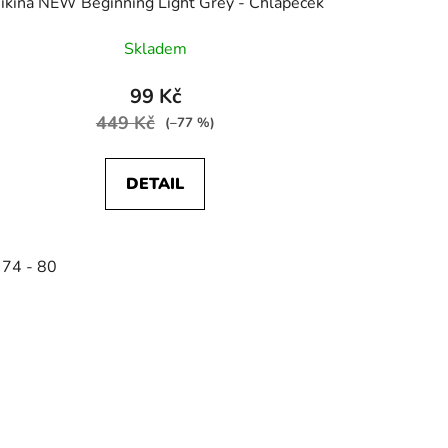
ikina NEW Beginning Light Grey - Chlapeček
Skladem
99 Kč
449 Kč
(–77 %)
DETAIL
 74 - 80