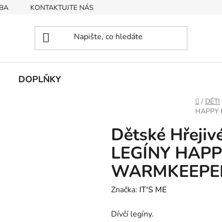
BA
KONTAKTUJTE NÁS
Obchodní podmínky
Podmín
DOPLŇKY
Domů
/
DĚTI
HAPPY 
Dětské Hřeji
LEGÍNY HAP
WARMKEEPE
Značka:
IT'S ME
Dívčí legíny.