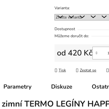
Varianta:
Dostupnost
Můžeme doručit do:
od
420 Kč
Měrná cena:
Tisk
Zeptat se
Parametry
Diskuze
Ostatn
vé zimní TERMO LEGÍNY HA