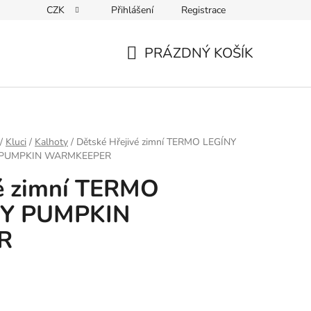
CZK
Přihlášení
Registrace
ky ochrany osobních údajů
PRÁZDNÝ KOŠÍK
NÁKUPNÍ
KOŠÍK
/
Kluci
/
Kalhoty
/
Dětské Hřejivé zimní TERMO LEGÍNY
PUMPKIN WARMKEEPER
vé zimní TERMO
PY PUMPKIN
R