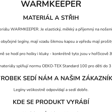
WARMKEEPER
MATERIÁL A STŘIH
eriálu WARMKEEPER. Je elastický, měkký a příjemný na nošení. 
obyčejné legíny, mají vzadu šikmou kapsu a vpředu mají prošitý
ně se hodí pro holky i kluky - konkrétně tyto jsou v hořčicově ž
materiály splňují normu OEKO-TEX Standard 100 pro děti do 3 
ÝROBEK SEDÍ NÁM A NAŠIM ZÁKAZNÍ
Legíny velikostně odpovídají a sedí dobře.
KDE SE PRODUKT VYRÁBÍ