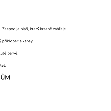
Zespod je plyš, který krásně zahřeje.
 příklopec a kapsy.
luté barvě.
let.
KŮM