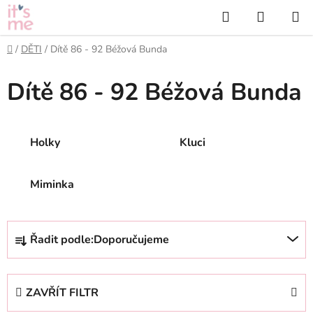
Přejít
Hledat
NÁKUP
na
KOŠÍK
obsah
Domů
/
DĚTI
/
Dítě 86 - 92 Béžová Bunda
Dítě 86 - 92 Béžová Bunda
Holky
Kluci
Miminka
Ř
Řadit podle:
Doporučujeme
a
z
e
ZAVŘÍT FILTR
n