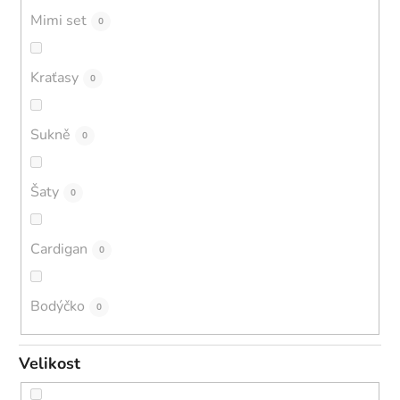
Mimi set
0
Kraťasy
0
Sukně
0
Šaty
0
Cardigan
0
Bodýčko
0
Velikost