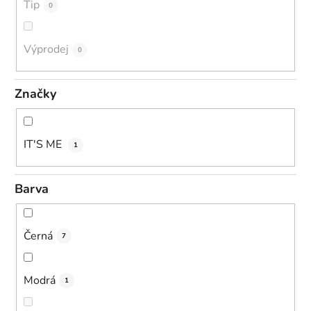
Tip
0
Výprodej
0
Značky
IT'S ME
1
Barva
Černá
7
Modrá
1