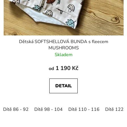
Dětská SOFTSHELLOVÁ BUNDA s fleecem
MUSHROOMS
Skladem
1 190 Kč
od
DETAIL
Dítě 86 - 92
Dítě 98 - 104
Dítě 110 - 116
Dítě 122 