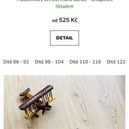
Skladem
525 Kč
od
DETAIL
Dítě 86 - 92
Dítě 98 - 104
Dítě 110 - 116
Dítě 122 