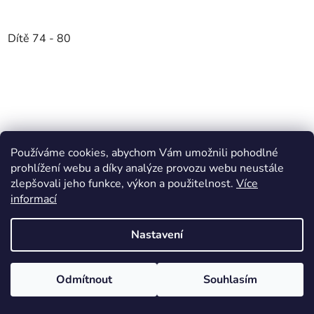
Dítě 74 - 80
Používáme cookies, abychom Vám umožnili pohodlné
prohlížení webu a díky analýze provozu webu neustále
zlepšovali jeho funkce, výkon a použitelnost.
Více
informací
Nastavení
Odmítnout
Souhlasím