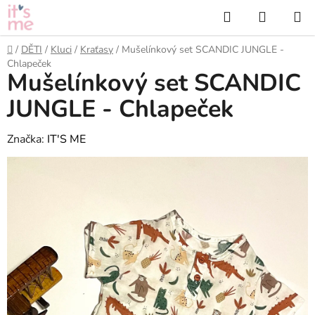
Přejít
Hledat
NÁKUP
na
KOŠÍK
obsah
Domů
/
DĚTI
/
Kluci
/
Kraťasy
/
Mušelínkový set SCANDIC JUNGLE -
Chlapeček
Mušelínkový set SCANDIC
JUNGLE - Chlapeček
Značka:
IT'S ME