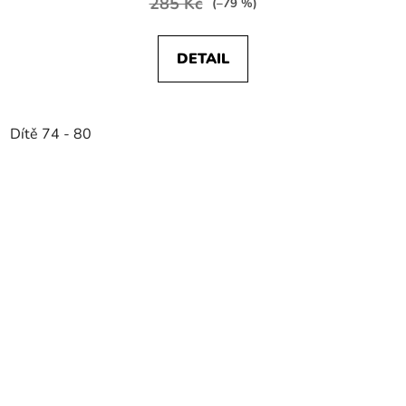
285 Kč
(–79 %)
DETAIL
Dítě 74 - 80