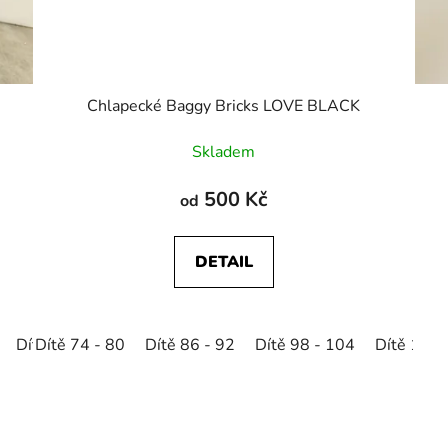
Chlapecké Baggy Bricks LOVE BLACK
Skladem
500 Kč
od
DETAIL
Dítě 134 - 140
Dítě 74 - 80
Dítě 86 - 92
Dítě 146 - 152
Dítě 98 - 104
Dítě 122 