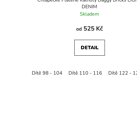
Chlapecké Plátěné Kalhoty Baggy Bricks LI
DENIM
Skladem
525 Kč
od
DETAIL
Dítě 98 - 104
Dítě 110 - 116
Dítě 122 - 