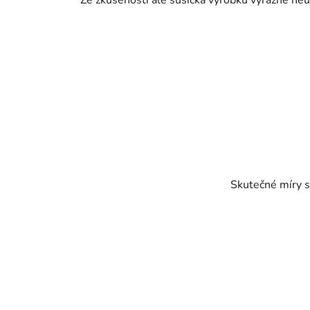
Ze zkušenosti ale sušička výrobku výrazně neub
Skutečné míry s