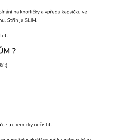
nání na knofličky a vpředu kapsičku ve
u. Střih je SLIM.
let.
ŮM ?
í :)
ce a chemicky nečistit.