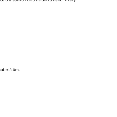
čce o malinko zkrátí na délku nebo rukávy,
ateriálům.