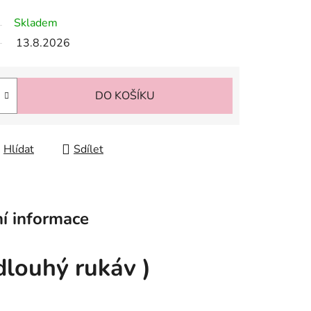
Skladem
13.8.2026
DO KOŠÍKU
Hlídat
Sdílet
í informace
louhý rukáv )