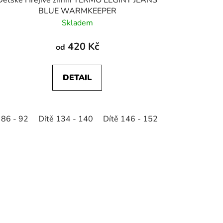
Dětské Hřejivé zimní TERMO LEGÍNY JEANS
BLUE WARMKEEPER
Skladem
420 Kč
od
DETAIL
- 116
 86 - 92
Dítě 122 - 128
Dítě 134 - 140
Dítě 134 - 140
Dítě 146 - 152
Dítě 146 - 152