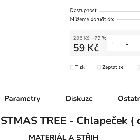
Dostupnost
Můžeme doručit do:
285 Kč
–79 %
59 Kč
Měrná cena:
Tisk
Zeptat se
Parametry
Diskuze
Ostatn
STMAS TREE - Chlapeček ( d
MATERIÁL A STŘIH