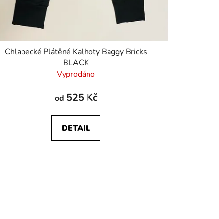
Chlapecké Plátěné Kalhoty Baggy Bricks
BLACK
Vyprodáno
525 Kč
od
DETAIL
- 128
Dítě 146 - 152