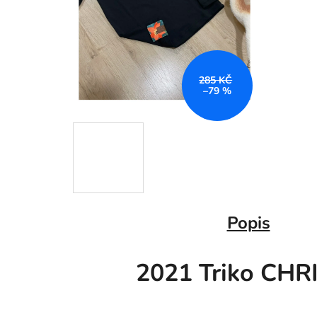
285 KČ
–79 %
Popis
2021 Triko CHRI