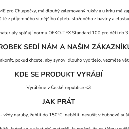
 pro Chlapečky, má dlouhý zalemovaný rukáv a u krku má zapí
ité z příjemného silnějšího úpletu složeného z bavlny a elastan
materiály splňují normu OEKO-TEX Standard 100 pro děti do 3 
ROBEK SEDÍ NÁM A NAŠIM ZÁKAZNÍK
 akorát, pokud chcete, aby synovi dlouho vydrželo, vezměte větš
KDE SE PRODUKT VYRÁBÍ
Vyrábíme v České republice <3
JAK PRÁT
vždy naruby, žehlit do 150°C, nebělit, nesušit v bubnové sušič