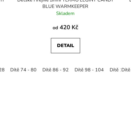
GHT
Dětské Hřejivé zimní TERMO LEGÍNY CANDY
BLUE WARMKEEPER
Skladem
420 Kč
od
DETAIL
128
Dítě 74 - 80
Dítě 86 - 92
Dítě 98 - 104
Dítě 110 
Dítě