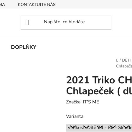
BA
KONTAKTUJTE NÁS
Obchodní podmínky
Podmín
DOPLŇKY
Domů
/
DĚTI
Chlapeče
2021 Triko C
Chlapeček ( d
Značka:
IT'S ME
Varianta: