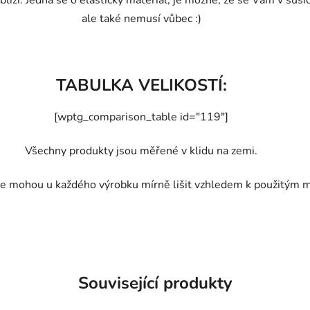
líží. Jedná se o elastický materiál, je možné, že se Vám v suši
ale také nemusí vůbec :)
TABULKA VELIKOSTÍ:
[wptg_comparison_table id="119"]
Všechny produkty jsou měřené v klidu na zemi.
e mohou u každého výrobku mírně lišit vzhledem k použitým m
Související produkty