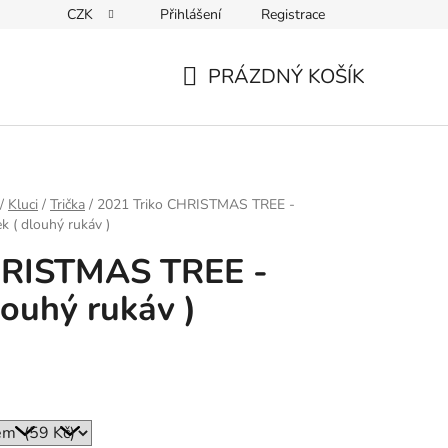
CZK
Přihlášení
Registrace
ky ochrany osobních údajů
PRÁZDNÝ KOŠÍK
NÁKUPNÍ
KOŠÍK
/
Kluci
/
Trička
/
2021 Triko CHRISTMAS TREE -
k ( dlouhý rukáv )
HRISTMAS TREE -
louhý rukáv )