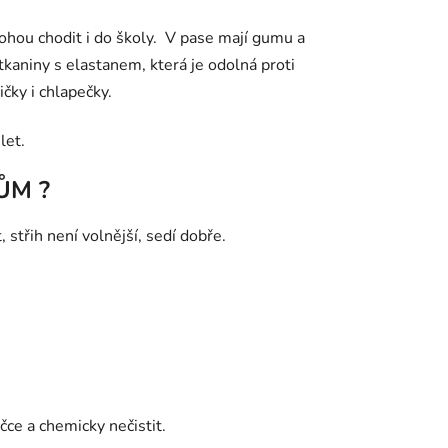
mohou chodit i do školy. V pase mají gumu a
tkaniny s elastanem, která je odolná proti
ičky i chlapečky.
let.
ŮM ?
střih není volnější, sedí dobře.
ce a chemicky nečistit.