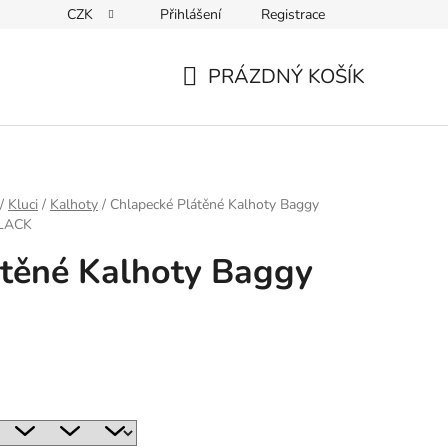
CZK
Přihlášení
Registrace
ky ochrany osobních údajů
PRÁZDNÝ KOŠÍK
NÁKUPNÍ
KOŠÍK
/
Kluci
/
Kalhoty
/
Chlapecké Plátěné Kalhoty Baggy
BLACK
átěné Kalhoty Baggy