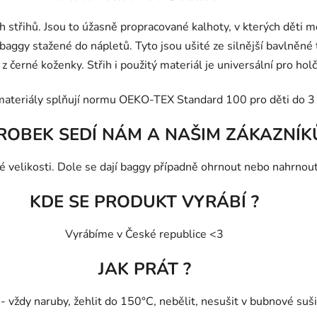
h střihů. Jsou to úžasně propracované kalhoty, v kterých děti 
baggy stažené do nápletů. Tyto jsou ušité ze silnější bavlněné 
z černé koženky. Střih i použitý materiál je universální pro holč
materiály splňují normu OEKO-TEX Standard 100 pro děti do 3 
ROBEK SEDÍ NÁM A NAŠIM ZÁKAZNÍK
velikosti. Dole se dají baggy případně ohrnout nebo nahrnout, 
KDE SE PRODUKT VYRÁBÍ ?
Vyrábíme v České republice <3
JAK PRÁT ?
vždy naruby, žehlit do 150°C, nebělit, nesušit v bubnové sušič