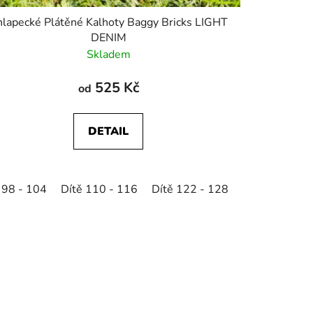
lapecké Plátěné Kalhoty Baggy Bricks LIGHT
DENIM
Skladem
525 Kč
od
DETAIL
22 - 128
 98 - 104
Dítě 134 - 140
Dítě 110 - 116
Dítě 122 - 128