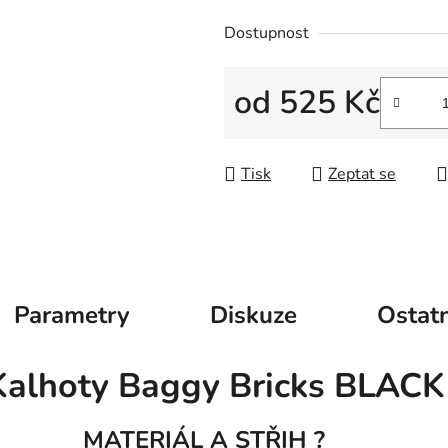
Dostupnost
od
525 Kč
Měrná cena:
Tisk
Zeptat se
Parametry
Diskuze
Ostatn
alhoty Baggy Bricks BLACK 
MATERIÁL A STŘIH ?