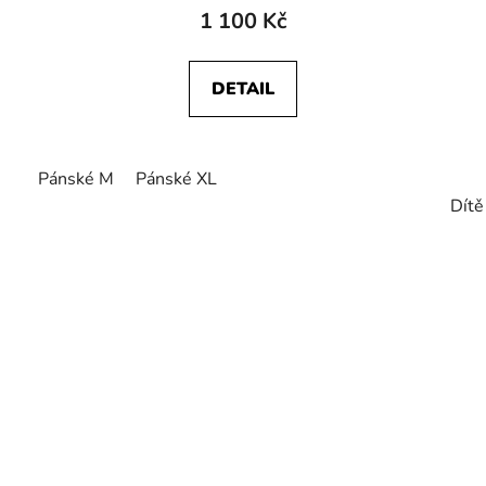
1 100 Kč
DETAIL
Pánské M
Pánské XL
Dítě