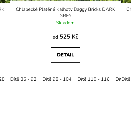
RK
Chlapecké Plátěné Kalhoty Baggy Bricks DARK
Ch
GREY
Skladem
525 Kč
od
DETAIL
128
Dítě 86 - 92
Dítě 134 - 140
Dítě 98 - 104
Dítě 146 - 152
Dítě 110 - 116
Dítě 1
Dítě