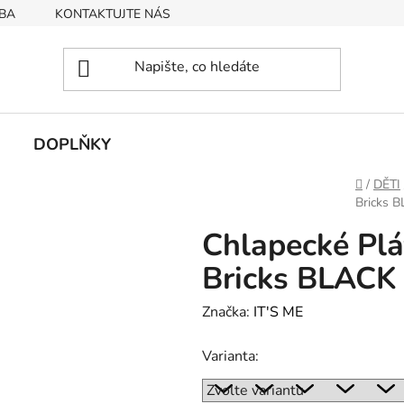
BA
KONTAKTUJTE NÁS
Obchodní podmínky
Podmín
DOPLŇKY
Domů
/
DĚTI
Bricks 
Chlapecké Pl
Bricks BLACK
Značka:
IT'S ME
Varianta: