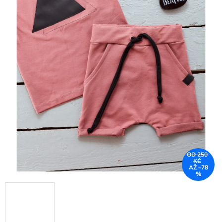
OD 250
KČ
AŽ –78
%