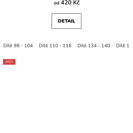
420 Kč
od
DETAIL
Dítě 98 - 104
Dítě 110 - 116
Dítě 134 - 140
Dítě 14
AKCE