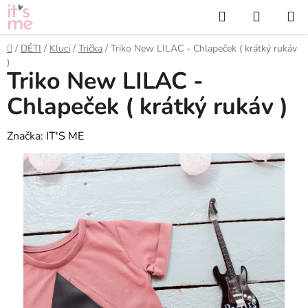
Přejít
Hledat
NÁKUP
na
KOŠÍK
obsah
Domů
/
DĚTI
/
Kluci
/
Trička
/
Triko New LILAC - Chlapeček ( krátký rukáv
)
Triko New LILAC -
Chlapeček ( krátký rukáv )
Značka:
IT'S ME