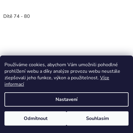
Dítě 74 - 80
Používáme cookies, abychom Vám umožnili pohodlné
prohlížení webu a díky analýze provozu webu neustále
zlepšovali jeho funkce, výkon a použitelnost.
Více
informací
Nastavení
Odmítnout
Souhlasím