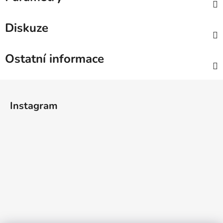
Diskuze
Ostatní informace
Z
á
Instagram
p
a
t
í