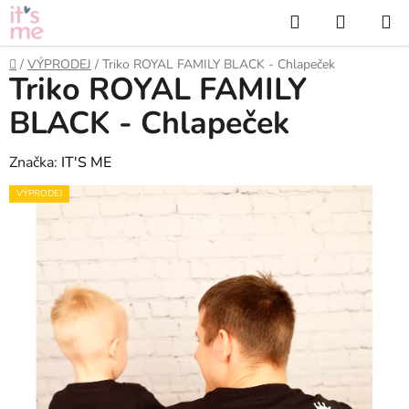
Přejít
Hledat
NÁKUP
na
KOŠÍK
obsah
Domů
/
VÝPRODEJ
/
Triko ROYAL FAMILY BLACK - Chlapeček
Triko ROYAL FAMILY
BLACK - Chlapeček
Značka:
IT'S ME
VÝPRODEJ