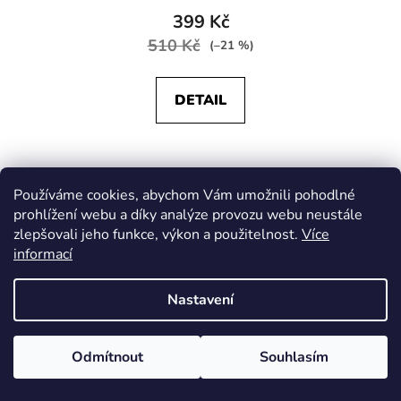
399 Kč
510 Kč
(–21 %)
DETAIL
Dítě 98 - 104
Používáme cookies, abychom Vám umožnili pohodlné
prohlížení webu a díky analýze provozu webu neustále
zlepšovali jeho funkce, výkon a použitelnost.
Více
informací
Nastavení
Odmítnout
Souhlasím