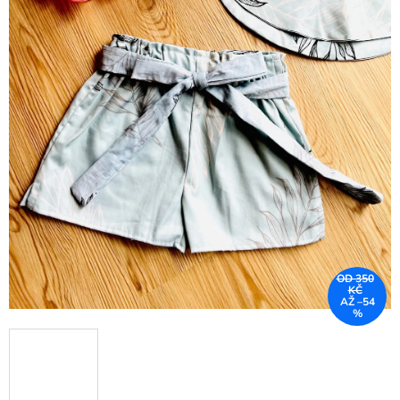
OD 350
KČ
AŽ –54
%