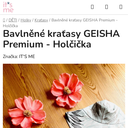
Přejít
Hledat
NÁKUP
na
KOŠÍK
obsah
Domů
/
DĚTI
/
Holky
/
Kraťasy
/
Bavlněné kraťasy GEISHA Premium -
Holčička
Bavlněné kraťasy GEISHA
Premium - Holčička
Značka:
IT'S ME