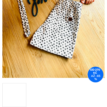
OD 270
KČ
AŽ –65
%