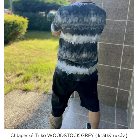
Chlapecké Triko WOODSTOCK GREY ( krátký rukáv )