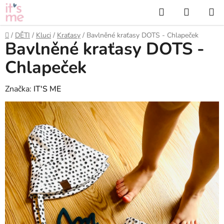
Přejít
Hledat
NÁKUP
na
KOŠÍK
obsah
Domů
/
DĚTI
/
Kluci
/
Kraťasy
/
Bavlněné kraťasy DOTS - Chlapeček
Bavlněné kraťasy DOTS -
Chlapeček
Značka:
IT'S ME