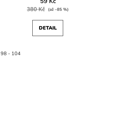
59 Kč
380 Kč
(až –85 %)
DETAIL
 98 - 104