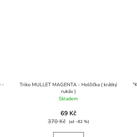
 -
Triko MULLET MAGENTA - Holčička ( krátký
"
rukáv )
Skladem
69 Kč
370 Kč
(až –82 %)