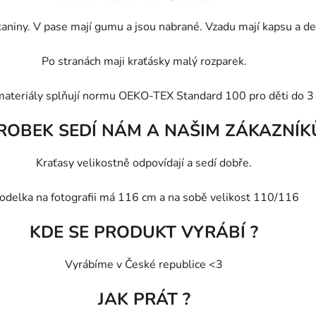
niny. V pase mají gumu a jsou nabrané. Vzadu mají kapsu a delš
Po stranách maji kraťásky malý rozparek.
materiály splňují normu OEKO-TEX Standard 100 pro děti do 3 
ROBEK SEDÍ NÁM A NAŠIM ZÁKAZNÍK
Kraťasy velikostně odpovídají a sedí dobře.
delka na fotografii má 116 cm a na sobě velikost 110/116
KDE SE PRODUKT VYRÁBÍ ?
Vyrábíme v České republice <3
JAK PRÁT ?