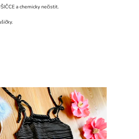
IČCE a chemicky nečistit.
šičky.