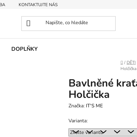
BA
KONTAKTUJTE NÁS
Obchodní podmínky
Podmín
DOPLŇKY
Domů
/
DĚTI
Holčička
Bavlněné kra
Holčička
Značka:
IT'S ME
Varianta: