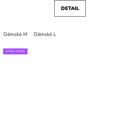
DETAIL
Dámské M
Dámské L
LONG VERZE