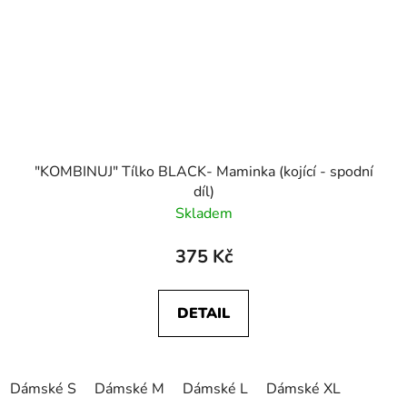
"KOMBINUJ" Tílko BLACK- Maminka (kojící - spodní
díl)
Skladem
375 Kč
DETAIL
Dámské S
Dámské M
Dámské L
Dámské XL