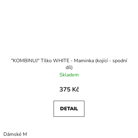
"KOMBINUJ" Tílko WHITE - Maminka (kojící - spodní
díl)
Skladem
375 Kč
DETAIL
Dámské M