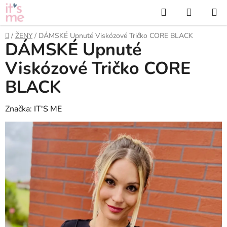
Přejít
Hledat
NÁKUP
na
KOŠÍK
obsah
Domů
/
ŽENY
/
DÁMSKÉ Upnuté Viskózové Tričko CORE BLACK
DÁMSKÉ Upnuté
Viskózové Tričko CORE
BLACK
Značka:
IT'S ME