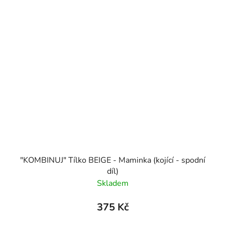
"KOMBINUJ" Tílko BEIGE - Maminka (kojící - spodní
díl)
Skladem
375 Kč