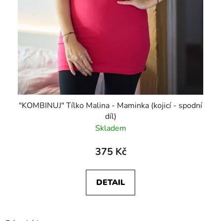
"KOMBINUJ" Tílko Malina - Maminka (kojicí - spodní
díl)
Skladem
375 Kč
DETAIL