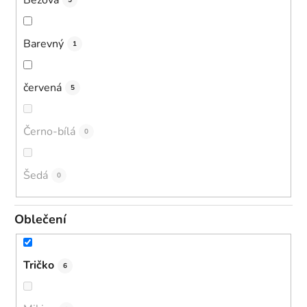
5
Barevný
1
červená
5
Černo-bílá
0
Šedá
0
Oblečení
Tričko
6