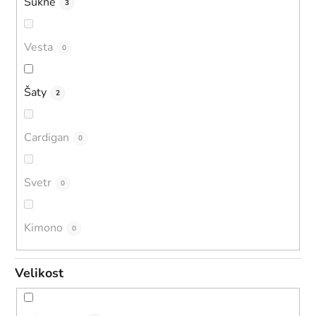
Sukně
3
Vesta
0
Šaty
2
Cardigan
0
Svetr
0
Kimono
0
Velikost