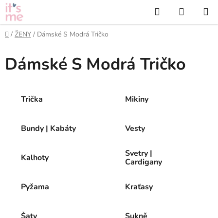
Přejít
Hledat
NÁKUP
na
KOŠÍK
obsah
Domů
/
ŽENY
/
Dámské S Modrá Tričko
Dámské S Modrá Tričko
Trička
Mikiny
Bundy | Kabáty
Vesty
Svetry |
Kalhoty
Cardigany
Pyžama
Kraťasy
Šaty
Sukně