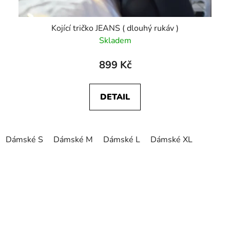
Kojící tričko JEANS ( dlouhý rukáv )
Skladem
899 Kč
DETAIL
Dámské S
Dámské M
Dámské L
Dámské XL