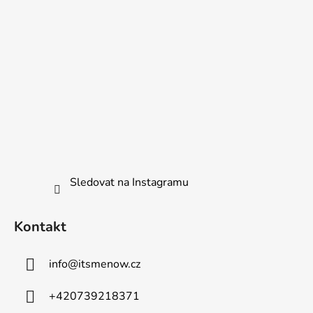
r
v
k
y
v
ý
p
i
s
u
Sledovat na Instagramu
Kontakt
info
@
itsmenow.cz
+420739218371