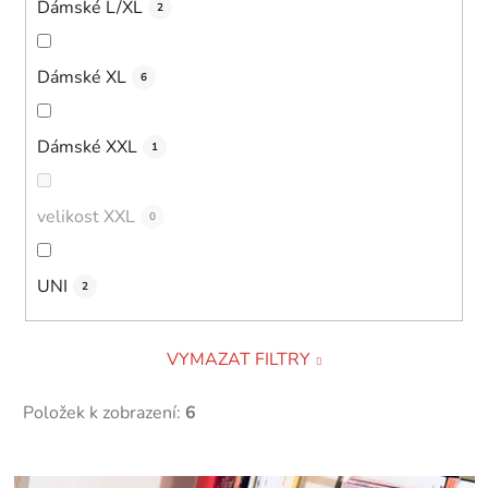
Dámské L/XL
2
Dámské XL
6
Dámské XXL
1
velikost XXL
0
UNI
2
VYMAZAT FILTRY
Položek k zobrazení:
6
V