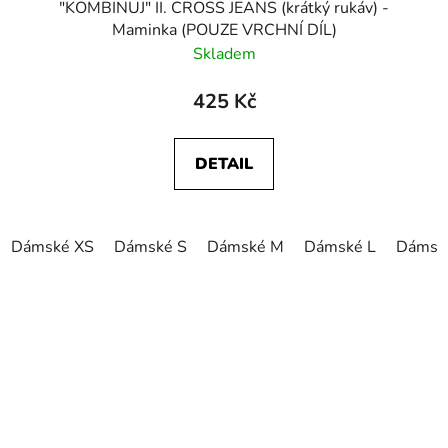
"KOMBINUJ" II. CROSS JEANS (krátký rukáv) -
Maminka (POUZE VRCHNÍ DÍL)
Skladem
425 Kč
DETAIL
Dámské XS
Dámské S
Dámské M
Dámské L
Dámsk