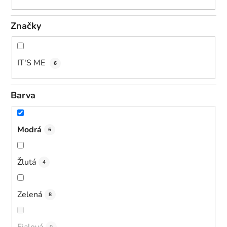
Značky
IT'S ME
6
Barva
Modrá
6
Žlutá
4
Zelená
8
Fialová