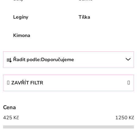
Legíny
Tílka
Kimona
Ř
Řadit podle:
Doporučujeme
a
z
e
ZAVŘÍT FILTR
n
í
p
Cena
r
o
425
Kč
1250
Kč
d
u