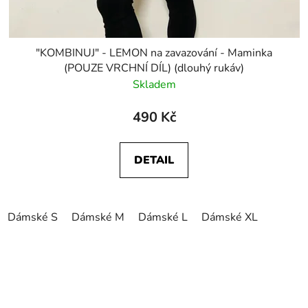
"KOMBINUJ" - LEMON na zavazování - Maminka
(POUZE VRCHNÍ DÍL) (dlouhý rukáv)
Skladem
490 Kč
DETAIL
Dámské S
Dámské M
Dámské L
Dámské XL