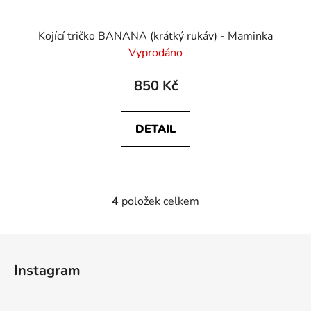
Kojící tričko BANANA (krátký rukáv) - Maminka
Vyprodáno
850 Kč
DETAIL
4
položek celkem
O
v
l
Z
á
á
d
Instagram
p
a
a
c