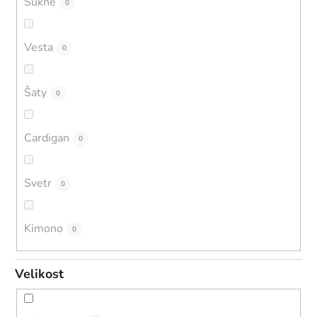
Sukně
0
Vesta
0
Šaty
0
Cardigan
0
Svetr
0
Kimono
0
Velikost