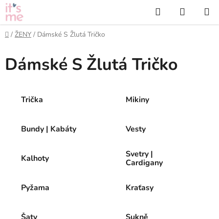
Přejít
Hledat
NÁKUP
na
KOŠÍK
obsah
Domů
/
ŽENY
/
Dámské S Žlutá Tričko
Dámské S Žlutá Tričko
Trička
Mikiny
Bundy | Kabáty
Vesty
Svetry |
Kalhoty
Cardigany
Pyžama
Kraťasy
Šaty
Sukně