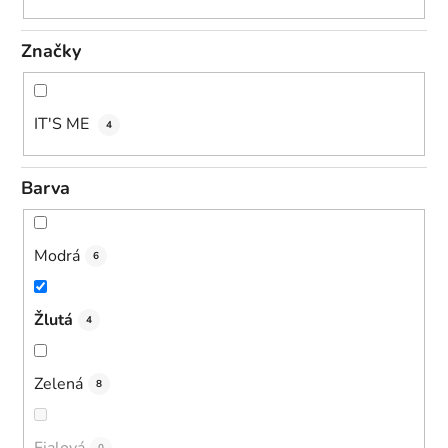
Značky
IT'S ME
4
Barva
Modrá
6
Žlutá
4
Zelená
8
Fialová