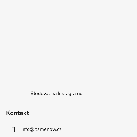
t
í
p
í
r
v
k
y
v
ý
p
i
s
u
Sledovat na Instagramu
Kontakt
info
@
itsmenow.cz