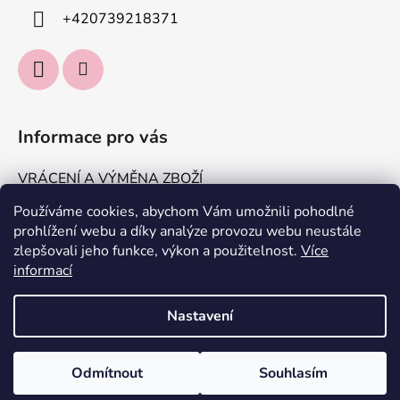
+420739218371
Informace pro vás
VRÁCENÍ A VÝMĚNA ZBOŽÍ
DOPRAVA A PLATBA
Používáme cookies, abychom Vám umožnili pohodlné
prohlížení webu a díky analýze provozu webu neustále
KONTAKTUJTE NÁS
zlepšovali jeho funkce, výkon a použitelnost.
Více
Obchodní podmínky
informací
Podmínky ochrany osobních údajů
Nastavení
Vytvořil Shoptet
Odmítnout
Souhlasím
Copyright 2026
IT'S ME, Jakomama.cz
. Všechna práva
vyhrazena.