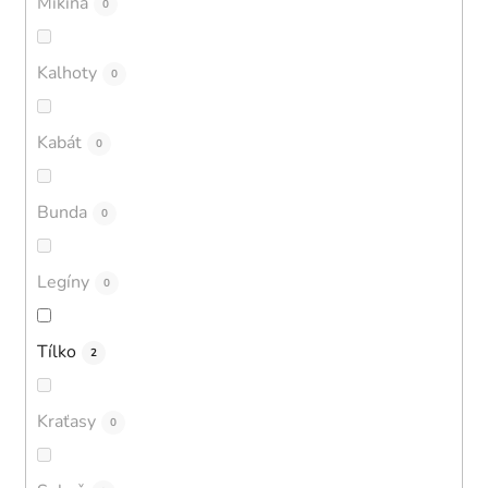
Mikina
0
Kalhoty
0
Kabát
0
Bunda
0
Legíny
0
Tílko
2
Kraťasy
0