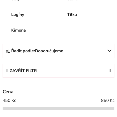
Legíny
Tílka
Kimona
Ř
Řadit podle:
Doporučujeme
a
z
e
ZAVŘÍT FILTR
n
í
p
Cena
r
o
450
Kč
850
Kč
d
u