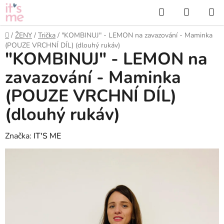
Přejít
Hledat
NÁKUP
na
KOŠÍK
obsah
Domů
/
ŽENY
/
Trička
/
"KOMBINUJ" - LEMON na zavazování - Maminka
(POUZE VRCHNÍ DÍL) (dlouhý rukáv)
"KOMBINUJ" - LEMON na
zavazování - Maminka
(POUZE VRCHNÍ DÍL)
(dlouhý rukáv)
Značka:
IT'S ME