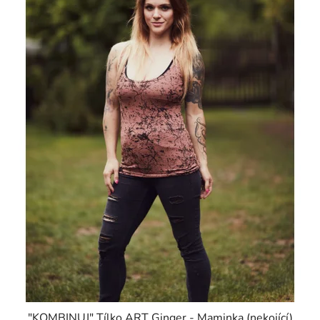
"KOMBINUJ" Tílko ART Ginger - Maminka (nekojící)