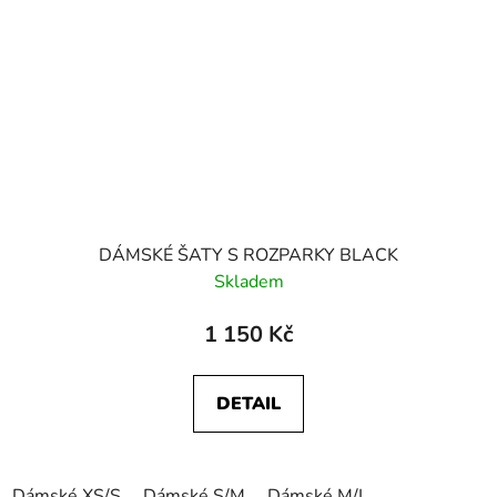
DÁMSKÉ ŠATY S ROZPARKY BLACK
Skladem
1 150 Kč
DETAIL
Dámské XS/S
Dámské S/M
Dámské M/L