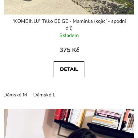
"KOMBINUJ" Tílko BEIGE - Maminka (kojící - spodní
díl)
Skladem
375 Kč
DETAIL
Dámské M
Dámské L