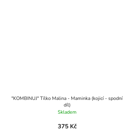
"KOMBINUJ" Tílko Malina - Maminka (kojicí - spodní
díl)
Skladem
375 Kč