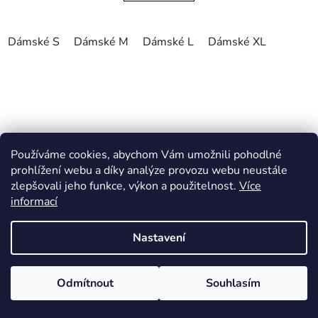
Dámské S
Dámské M
Dámské L
Dámské XL
Používáme cookies, abychom Vám umožnili pohodlné
prohlížení webu a díky analýze provozu webu neustále
zlepšovali jeho funkce, výkon a použitelnost.
Více
informací
Nastavení
Odmítnout
Souhlasím