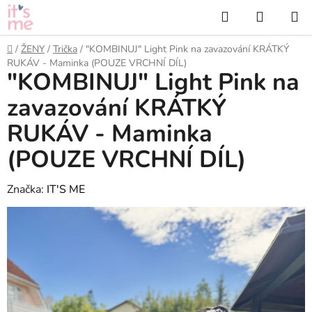
Přejít
Hledat
NÁKUP
na
KOŠÍK
obsah
Domů
/
ŽENY
/
Trička
/
"KOMBINUJ" Light Pink na zavazování KRÁTKÝ
RUKÁV - Maminka (POUZE VRCHNÍ DÍL)
"KOMBINUJ" Light Pink na
zavazování KRÁTKÝ
RUKÁV - Maminka
(POUZE VRCHNÍ DÍL)
Značka:
IT'S ME