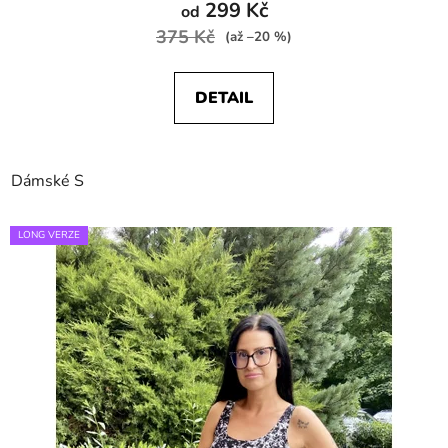
299 Kč
od
375 Kč
(až –20 %)
DETAIL
Dámské S
LONG VERZE