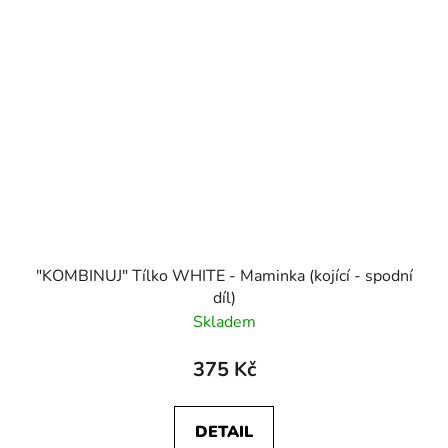
"KOMBINUJ" Tílko WHITE - Maminka (kojící - spodní
díl)
Skladem
375 Kč
DETAIL