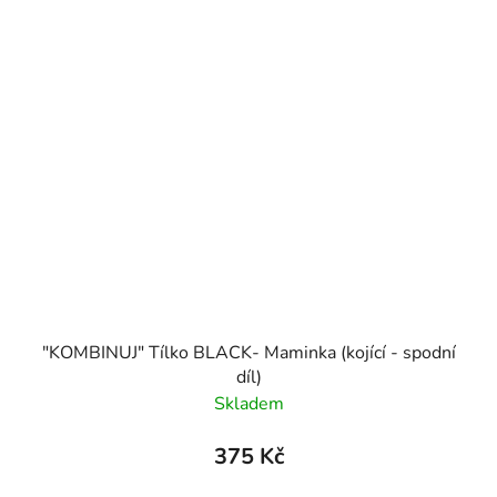
"KOMBINUJ" Tílko BLACK- Maminka (kojící - spodní
díl)
Skladem
375 Kč