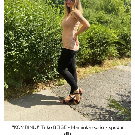
"KOMBINUJ" Tílko BEIGE - Maminka (kojící - spodní
díl)