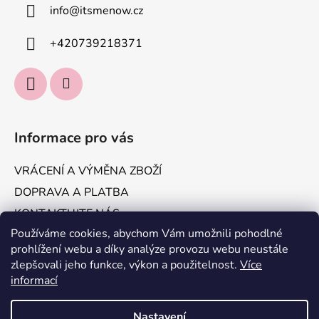
info
@
itsmenow.cz
+420739218371
Informace pro vás
VRÁCENÍ A VÝMĚNA ZBOŽÍ
DOPRAVA A PLATBA
KONTAKTUJTE NÁS
Používáme cookies, abychom Vám umožnili pohodlné
Obchodní podmínky
prohlížení webu a díky analýze provozu webu neustále
Podmínky ochrany osobních údajů
zlepšovali jeho funkce, výkon a použitelnost.
Více
informací
Vytvořil Shoptet
Nastavení