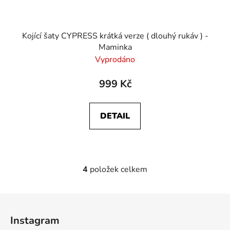
Kojící šaty CYPRESS krátká verze ( dlouhý rukáv ) -
Maminka
Vyprodáno
999 Kč
DETAIL
4
položek celkem
O
v
l
Z
á
á
d
Instagram
p