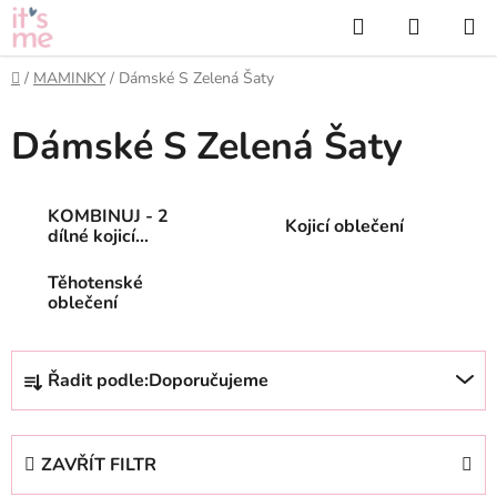
Přejít
Hledat
NÁKUP
na
KOŠÍK
obsah
Domů
/
MAMINKY
/
Dámské S Zelená Šaty
Dámské S Zelená Šaty
KOMBINUJ - 2
Kojicí oblečení
dílné kojicí
oblečení
Těhotenské
oblečení
Ř
Řadit podle:
Doporučujeme
a
z
e
ZAVŘÍT FILTR
n