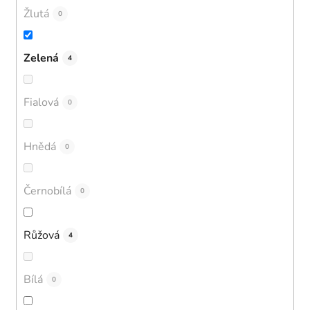
Žlutá
0
Zelená
4
Fialová
0
Hnědá
0
Černobílá
0
Růžová
4
Bílá
0