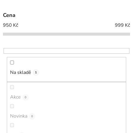
í
p
Cena
r
o
950
Kč
999
Kč
d
u
k
t
ů
Na skladě
1
Akce
0
Novinka
0