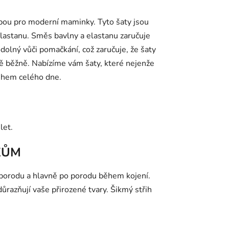
olbou pro moderní maminky.
Tyto šaty jsou
elastanu. Směs bavlny a elastanu zaručuje
odolný vůči pomačkání, což zaručuje, že šaty
lně běžně.
Nabízíme vám šaty, které nejenže
během celého dne.
let.
KŮM
 porodu a hlavně po porodu během kojení.
důrazňují vaše přirozené tvary. Šikmý
střih
.