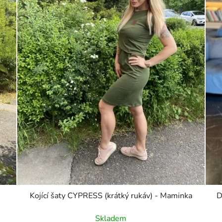
Kojící šaty CYPRESS (krátký rukáv) - Maminka
D
Skladem