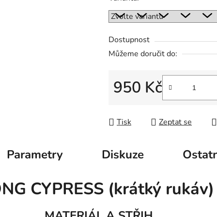
Dostupnost
Můžeme doručit do:
950 Kč
Měrná cena:
Tisk
Zeptat se
Parametry
Diskuze
Ostatn
LONG CYPRESS (krátký rukáv
MATERIÁL A STŘIH