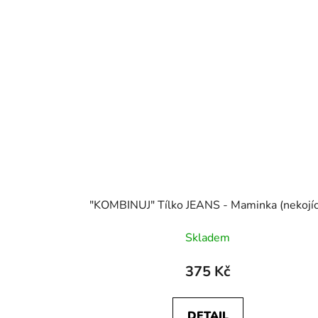
"KOMBINUJ" Tílko JEANS - Maminka (nekojíc
Skladem
375 Kč
DETAIL