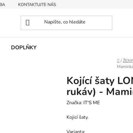
BA
KONTAKTUJTE NÁS
Obchodní podmínky
Podmín
DOPLŇKY
Domů
/
ŽENY
Mamink
Kojící šaty L
rukáv) - Mam
Značka:
IT'S ME
Kojicí šaty.
Varianta: