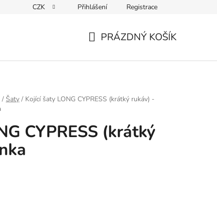
CZK
Přihlášení
Registrace
ky ochrany osobních údajů
PRÁZDNÝ KOŠÍK
NÁKUPNÍ
KOŠÍK
/
Šaty
/
Kojící šaty LONG CYPRESS (krátký rukáv) -
a
ONG CYPRESS (krátký
inka