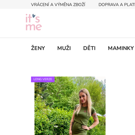
Přejít
VRÁCENÍ A VÝMĚNA ZBOŽÍ
DOPRAVA A PLAT
na
obsah
ŽENY
MUŽI
DĚTI
MAMINKY
LONG VERZE