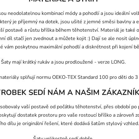
sou neodolatelnou kombinací módy a pohodlí a jsou ideální v
který je příjemný na dotek, jsou ušité z jemné směsi bavlny a 
vaší postavě a růstu bříška během těhotenství. Materiál je také 
chní díl stačí jen zvednout a můžete kojit :) Dají se ale nosit úp
aké vám poskytnou maximální pohodlí a di
skrétno
st při kojení 
Šaty mají krátký rukáv a jsou prodloužené - verze LONG.
materiály splňují normu OEKO-TEX Standard 100 pro děti do 3 
ÝROBEK SEDÍ NÁM A NAŠIM ZÁKAZNÍ
ůsobovaly vaší postavě od počátku těhotenství, pře
s období po
skytují dostatek prostoru pro vaše rostoucí bříško a zároveň z
ího dílu je originální řešení, které dodává šatům stylový vzhled
Šaty velikostně sedí dobře.