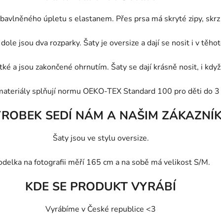
 bavlněného úpletu s elastanem. Přes prsa má skryté zipy, skrz
dole jsou dva rozparky. Šaty je oversize a dají se nosit i v těhot
ké a jsou zakončené ohrnutím. Šaty se dají krásně nosit, i když 
materiály splňují normu OEKO-TEX Standard 100 pro děti do 3 
ÝROBEK SEDÍ NÁM A NAŠIM ZÁKAZNÍ
Šaty jsou ve stylu oversize.
delka na fotografii měří 165 cm a na sobě má velikost S/M.
KDE SE PRODUKT VYRÁBÍ
Vyrábíme v České republice <3