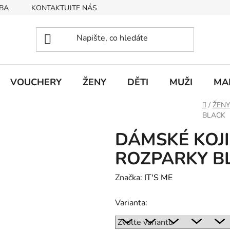
BA
KONTAKTUJTE NÁS
Obchodní podmínky
Podmín
VOUCHERY
ŽENY
DĚTI
MUŽI
MA
Domů
/
ŽENY
BLACK
DÁMSKÉ KOJIC
ROZPARKY B
Značka:
IT'S ME
Varianta: