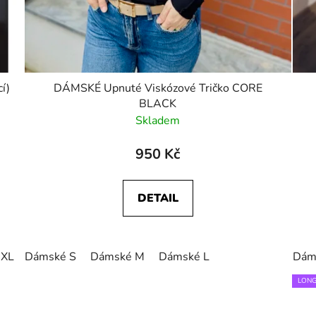
(nekojící)
DÁMSKÉ Upnuté Viskózové Tričko CORE
BLACK
Skladem
950 Kč
DETAIL
 XL
Dámské S
Dámské M
Dámské L
Dám
LONG