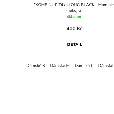
"KOMBINUJ" Tílko LONG BLACK - Mamink
(nekojící)
Skladem
400 Kč
DETAIL
Dámské S
Dámské M
Dámské L
Dámské