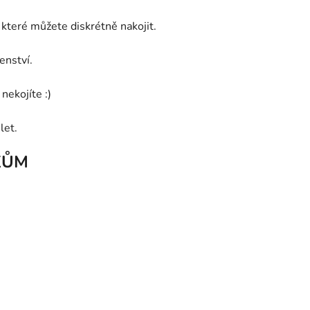
 které můžete diskrétně nakojit.
enství.
nekojíte :)
let.
KŮM