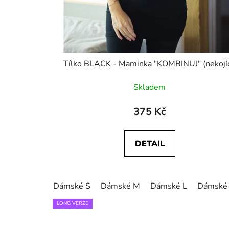
Tílko BLACK - Maminka "KOMBINUJ" 
Skladem
375 Kč
DETAIL
Dámské S
Dámské M
Dámské L
Dámské
LONG VERZE