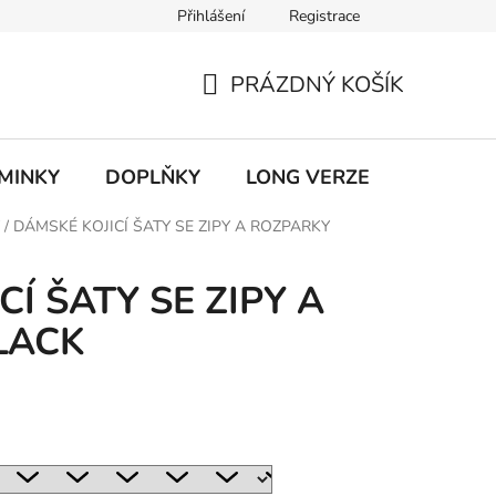
Přihlášení
Registrace
ky ochrany osobních údajů
PRÁZDNÝ KOŠÍK
NÁKUPNÍ
KOŠÍK
MINKY
DOPLŇKY
LONG VERZE
VÝPROD
/
DÁMSKÉ KOJICÍ ŠATY SE ZIPY A ROZPARKY
Í ŠATY SE ZIPY A
LACK