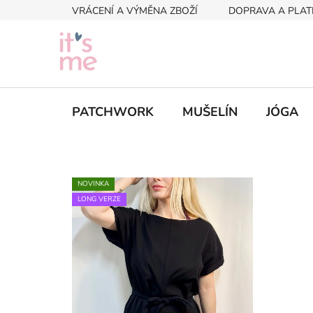
Přejít
VRÁCENÍ A VÝMĚNA ZBOŽÍ
DOPRAVA A PLAT
na
obsah
PATCHWORK
MUŠELÍN
JÓGA
NOVINKA
LONG VERZE