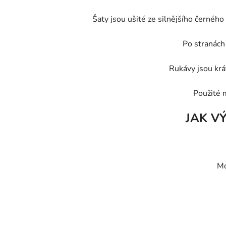
Šaty jsou ušité ze silnějšího černého
Po stranách 
Rukávy jsou krát
Použité 
JAK V
Mo