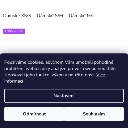
Dámské XS/S
Dámské S/M
Dámské M/L
LONG VERZE
Používáme cookies, abychom Vám umožnili pohodlné
prohlížení webu a díky analýze provozu webu neustále
zlepšovali jeho funkce, výkon a použitelnost.
Více
informací
Nastavení
Odmítnout
Souhlasím