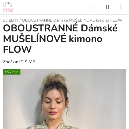
Přejít
Hledat
NÁKUP
na
KOŠÍK
obsah
Domů
/
ŽENY
/
OBOUSTRANNÉ Dámské MUŠELÍNOVÉ kimono FLOW
OBOUSTRANNÉ Dámské
MUŠELÍNOVÉ kimono
FLOW
Značka:
IT'S ME
NOVINKA