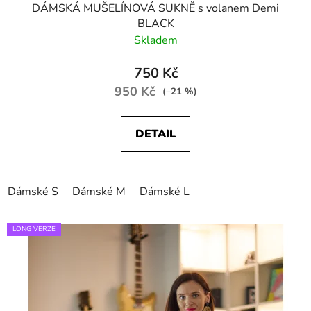
DÁMSKÁ MUŠELÍNOVÁ SUKNĚ s volanem Demi
BLACK
Skladem
750 Kč
950 Kč
(–21 %)
DETAIL
Dámské S
Dámské M
Dámské L
LONG VERZE