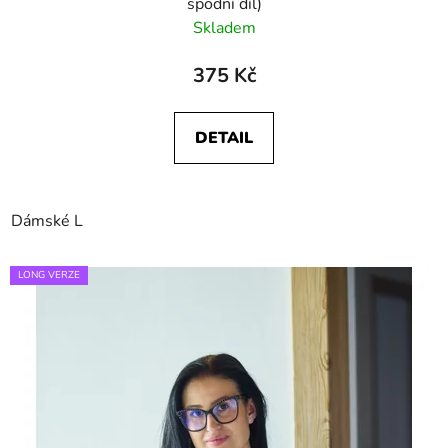
spodní díl)
Skladem
375 Kč
DETAIL
Dámské L
LONG VERZE