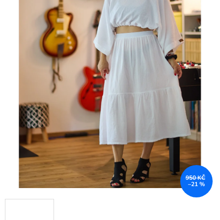
950 KČ
–21 %