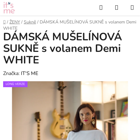
Přejít
Hledat
NÁKUP
na
KOŠÍK
obsah
Domů
/
ŽENY
/
Sukně
/
DÁMSKÁ MUŠELÍNOVÁ SUKNĚ s volanem Demi
WHITE
DÁMSKÁ MUŠELÍNOVÁ
SUKNĚ s volanem Demi
WHITE
Značka:
IT'S ME
LONG VERZE