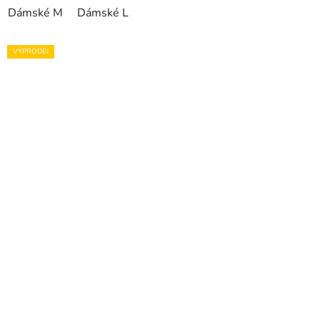
Dámské M
Dámské L
VÝPRODEJ