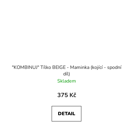
"KOMBINUJ" Tílko BEIGE - Maminka (kojící - spodní
díl)
Skladem
375 Kč
DETAIL