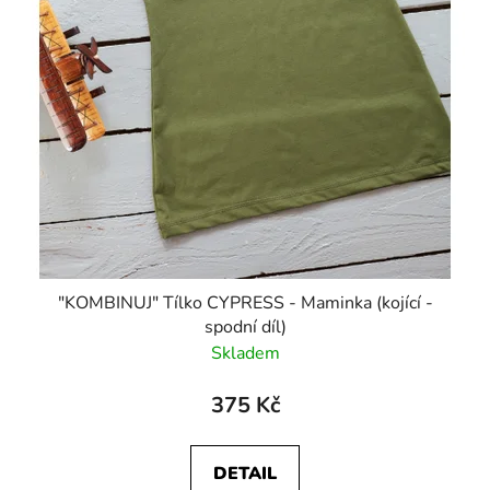
"KOMBINUJ" Tílko CYPRESS - Maminka (kojící -
spodní díl)
Skladem
375 Kč
DETAIL