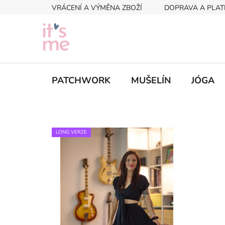
Přejít
VRÁCENÍ A VÝMĚNA ZBOŽÍ
DOPRAVA A PLAT
na
obsah
PATCHWORK
MUŠELÍN
JÓGA
LONG VERZE