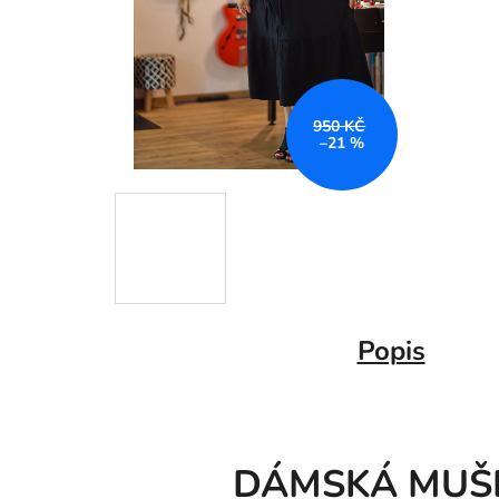
950 KČ
–21 %
Popis
DÁMSKÁ MUŠE