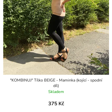
"KOMBINUJ" Tílko BEIGE - Maminka (kojící - spodní
díl)
Skladem
375 Kč