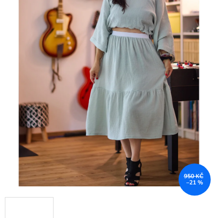
950 KČ
–21 %