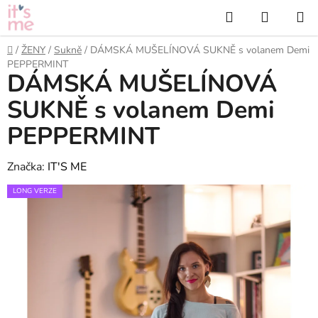
Přejít
Hledat
NÁKUP
na
KOŠÍK
obsah
Domů
/
ŽENY
/
Sukně
/
DÁMSKÁ MUŠELÍNOVÁ SUKNĚ s volanem Demi
PEPPERMINT
DÁMSKÁ MUŠELÍNOVÁ
SUKNĚ s volanem Demi
PEPPERMINT
Značka:
IT'S ME
LONG VERZE