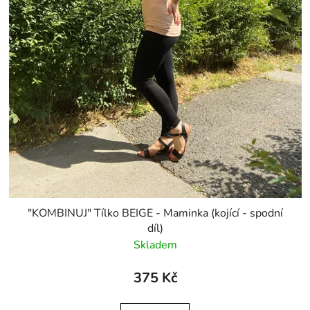
"KOMBINUJ" Tílko BEIGE - Maminka (kojící - spodní
díl)
Skladem
375 Kč