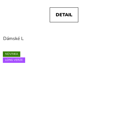
DETAIL
Dámské L
NOVINKA
LONG VERZE