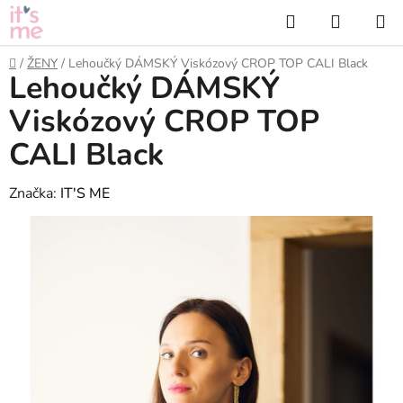
Přejít
Hledat
NÁKUP
na
KOŠÍK
obsah
Domů
/
ŽENY
/
Lehoučký DÁMSKÝ Viskózový CROP TOP CALI Black
Lehoučký DÁMSKÝ
Viskózový CROP TOP
CALI Black
Značka:
IT'S ME