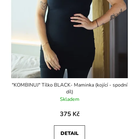
"KOMBINUJ" Tílko BLACK- Maminka (kojící - spodní
díl)
Skladem
375 Kč
DETAIL