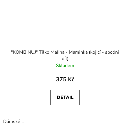
"KOMBINUJ" Tílko Malina - Maminka (kojicí - spodní
díl)
Skladem
375 Kč
DETAIL
Dámské L