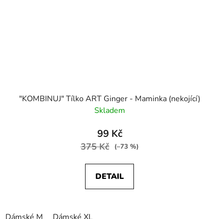
"KOMBINUJ" Tílko ART Ginger - Maminka (nekojící)
Skladem
99 Kč
375 Kč
(–73 %)
DETAIL
Dámské M
Dámské XL