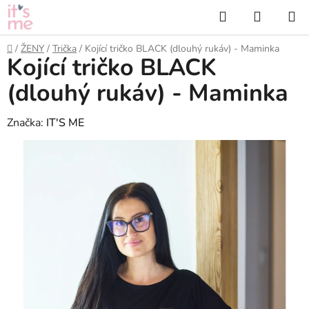
Přejít
Hledat
NÁKUP
na
KOŠÍK
obsah
Domů
/
ŽENY
/
Trička
/
Kojící tričko BLACK (dlouhý rukáv) - Maminka
Kojící tričko BLACK
(dlouhý rukáv) - Maminka
Značka:
IT'S ME