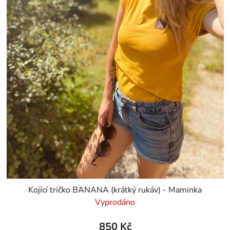
Kojící tričko BANANA (krátký rukáv) - Maminka
Vyprodáno
850 Kč