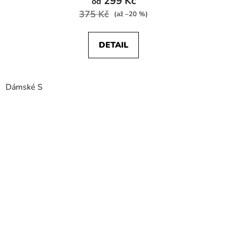
299 Kč
od
375 Kč
(až –20 %)
DETAIL
Dámské S