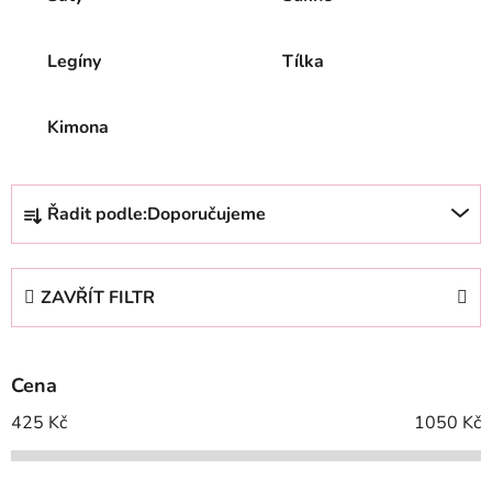
Legíny
Tílka
Kimona
Ř
Řadit podle:
Doporučujeme
a
z
e
ZAVŘÍT FILTR
n
í
p
Cena
r
o
425
Kč
1050
Kč
d
u