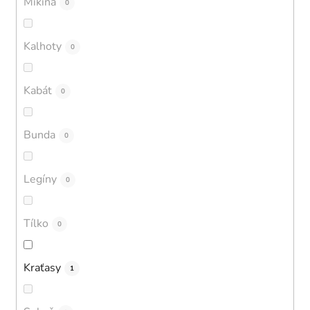
Mikina
0
Kalhoty
0
Kabát
0
Bunda
0
Legíny
0
Tílko
0
Kraťasy
1