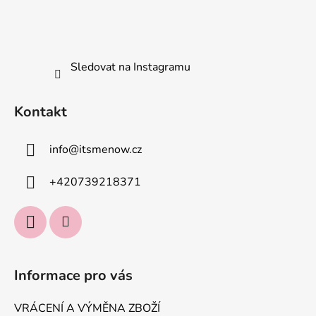
s
u
Sledovat na Instagramu
Kontakt
info
@
itsmenow.cz
+420739218371
Informace pro vás
VRÁCENÍ A VÝMĚNA ZBOŽÍ