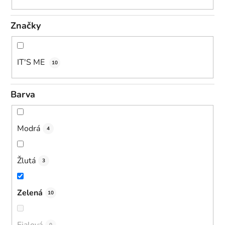
Značky
IT'S ME
10
Barva
Modrá
4
Žlutá
3
Zelená
10
Fialová