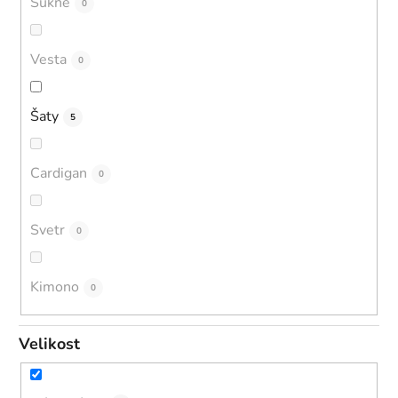
Sukně
0
Vesta
0
Šaty
5
Cardigan
0
Svetr
0
Kimono
0
Velikost