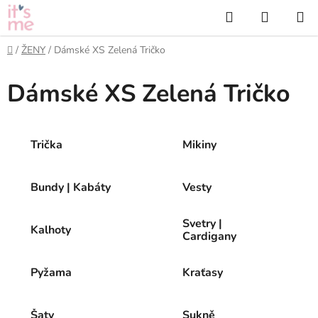
Přejít
Hledat
NÁKUP
na
KOŠÍK
obsah
Domů
/
ŽENY
/
Dámské XS Zelená Tričko
Dámské XS Zelená Tričko
Trička
Mikiny
Bundy | Kabáty
Vesty
Svetry |
Kalhoty
Cardigany
Pyžama
Kraťasy
Šaty
Sukně