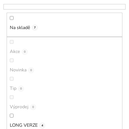
k
t
ů
Na skladě
7
Akce
0
Novinka
0
Tip
0
Výprodej
0
LONG VERZE
4