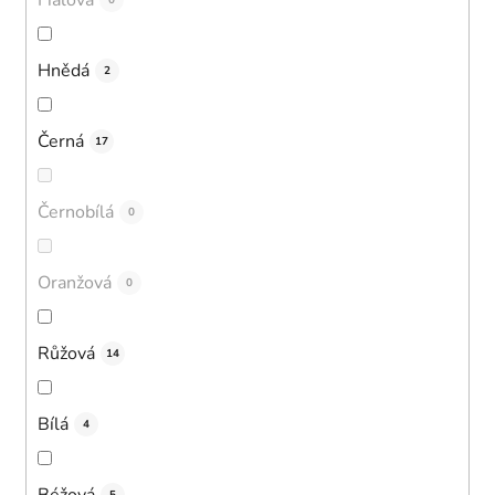
0
Hnědá
2
Černá
17
Černobílá
0
Oranžová
0
Růžová
14
Bílá
4
Béžová