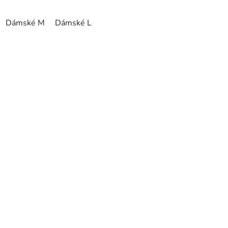
Dámské M
Dámské L