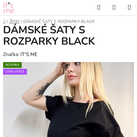
Přejít
Hledat
NÁKUP
na
KOŠÍK
obsah
Domů
/
ŽENY
/
DÁMSKÉ ŠATY S ROZPARKY BLACK
DÁMSKÉ ŠATY S
ROZPARKY BLACK
Značka:
IT'S ME
NOVINKA
LONG VERZE