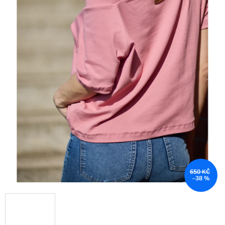
650 KČ
–38 %