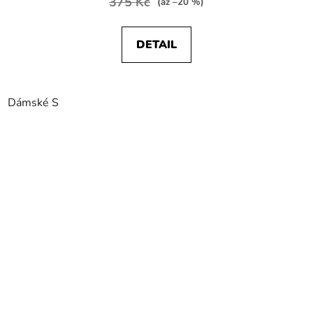
375 Kč
(až –20 %)
DETAIL
Dámské S