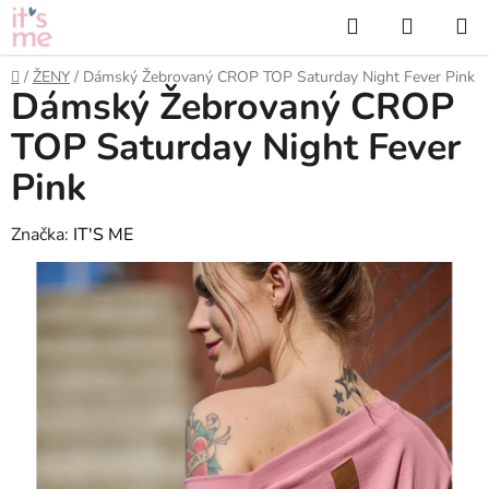
Přejít
Hledat
NÁKUP
na
KOŠÍK
obsah
Domů
/
ŽENY
/
Dámský Žebrovaný CROP TOP Saturday Night Fever Pink
Dámský Žebrovaný CROP
TOP Saturday Night Fever
Pink
Značka:
IT'S ME