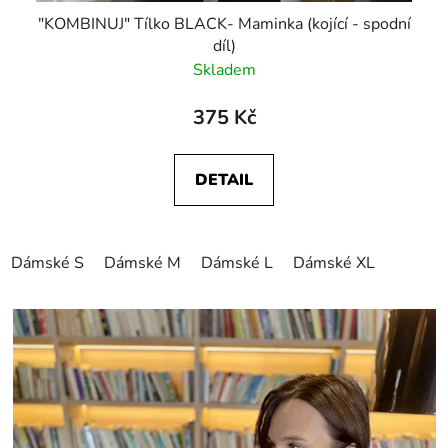
"KOMBINUJ" Tílko BLACK- Maminka (kojící - spodní
díl)
Skladem
375 Kč
DETAIL
Dámské S
Dámské M
Dámské L
Dámské XL