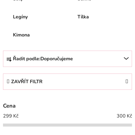
Legíny
Tílka
Kimona
Ř
Řadit podle:
Doporučujeme
a
z
e
ZAVŘÍT FILTR
n
í
p
Cena
r
o
299
Kč
300
Kč
d
u