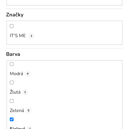
Značky
IT'S ME
1
Barva
Modrá
4
Žlutá
1
Zelená
5
Fialová