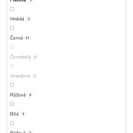
1
Hnědá
2
Černá
17
Černobílá
0
Oranžová
0
Růžová
9
Bílá
3
Béžová