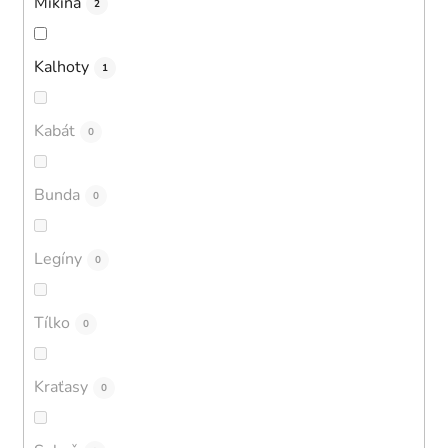
Mikina
2
Kalhoty
1
Kabát
0
Bunda
0
Legíny
0
Tílko
0
Kraťasy
0