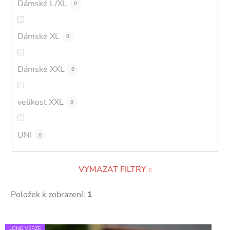
Dámské L/XL
0
Dámské XL
0
Dámské XXL
0
velikost XXL
0
UNI
0
VYMAZAT FILTRY
Položek k zobrazení:
1
V
LONG VERZE