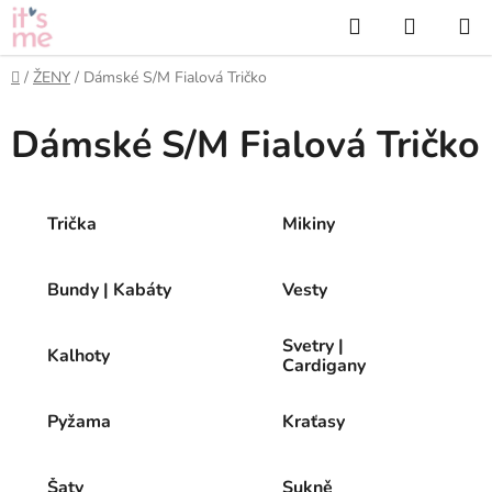
Přejít
Hledat
NÁKUP
na
KOŠÍK
obsah
Domů
/
ŽENY
/
Dámské S/M Fialová Tričko
Dámské S/M Fialová Tričko
Trička
Mikiny
Bundy | Kabáty
Vesty
Svetry |
Kalhoty
Cardigany
Pyžama
Kraťasy
Šaty
Sukně