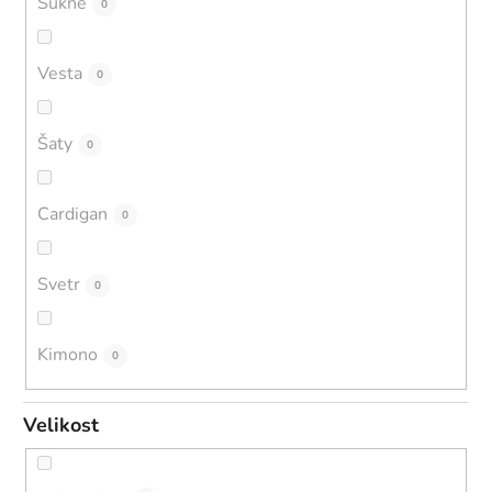
Sukně
0
Vesta
0
Šaty
0
Cardigan
0
Svetr
0
Kimono
0
Velikost