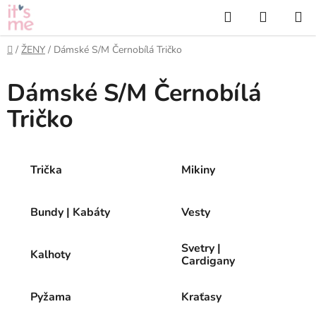
Přejít
Hledat
NÁKUP
na
KOŠÍK
obsah
Domů
/
ŽENY
/
Dámské S/M Černobílá Tričko
Dámské S/M Černobílá
Tričko
Trička
Mikiny
Bundy | Kabáty
Vesty
Svetry |
Kalhoty
Cardigany
Pyžama
Kraťasy