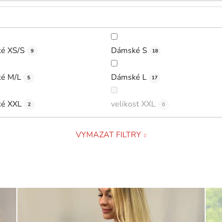
é XS/S
Dámské S
9
18
é M/L
Dámské L
5
17
é XXL
velikost XXL
2
0
VYMAZAT FILTRY