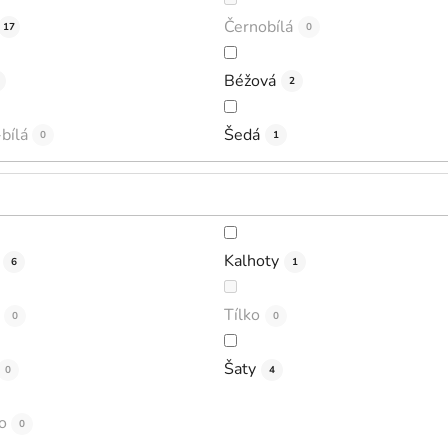
Černobílá
17
0
Béžová
2
bílá
Šedá
0
1
Kalhoty
6
1
Tílko
0
0
Šaty
0
4
o
0