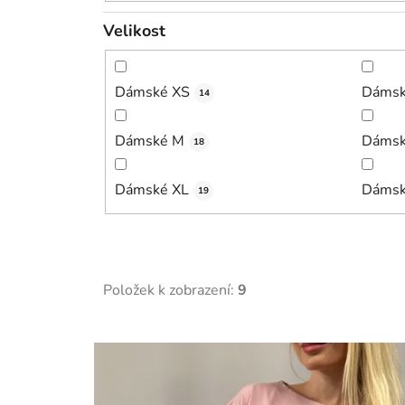
Velikost
Dámské XS
Dámsk
14
Dámské M
Dámsk
18
Dámské XL
Dámsk
19
Položek k zobrazení:
9
V
ý
p