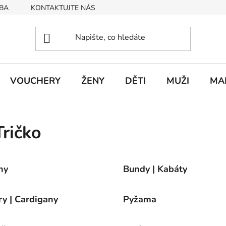
BA
KONTAKTUJTE NÁS
Obchodní podmínky
Podmín
VOUCHERY
ŽENY
DĚTI
MUŽI
MA
ričko
ny
Bundy | Kabáty
ry | Cardigany
Pyžama