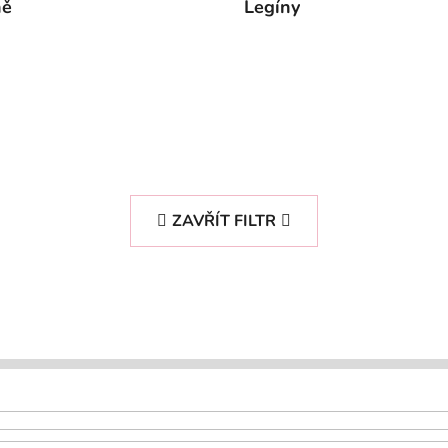
ně
Legíny
ZAVŘÍT FILTR