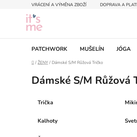
Přejít
VRÁCENÍ A VÝMĚNA ZBOŽÍ
DOPRAVA A PLAT
na
obsah
PATCHWORK
MUŠELÍN
JÓGA
Domů
/
ŽENY
/
Dámské S/M Růžová Tričko
Dámské S/M Růžová T
Trička
Miki
Kalhoty
Svet