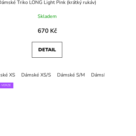
Dámské Triko LONG Light Pink (krátký rukáv)
Skladem
670 Kč
DETAIL
ské XS
Dámské XS/S
Dámské S/M
Dámské L/XL
Dám
 VERZE