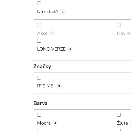
Na skladě
6
Akce
Novin
0
LONG VERZE
3
Značky
IT'S ME
9
Barva
Modrá
Žlutá
4