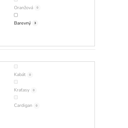
Oranžová
0
Barevný
3
Kabát
0
Kraťasy
0
Cardigan
0