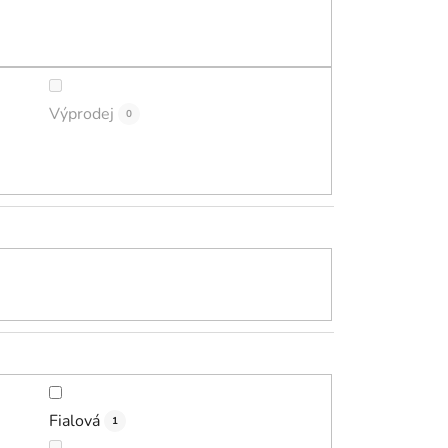
ů
Výprodej
0
Fialová
1