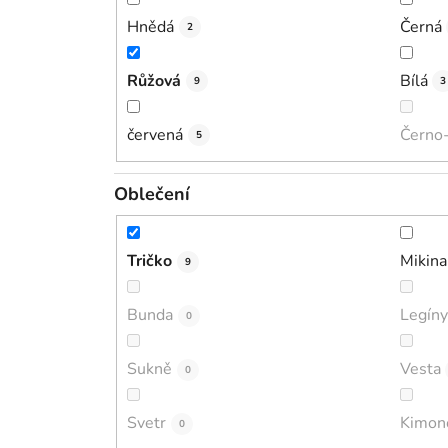
Hnědá
Černá
2
Růžová
Bílá
9
3
červená
Černo-
5
Oblečení
Tričko
Mikina
9
Bunda
Legíny
0
Sukně
Vesta
0
Svetr
Kimon
0