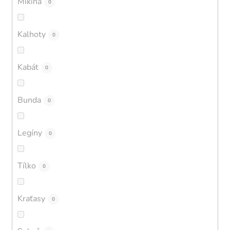
Mikina
0
Kalhoty
0
Kabát
0
Bunda
0
Legíny
0
Tílko
0
Kraťasy
0