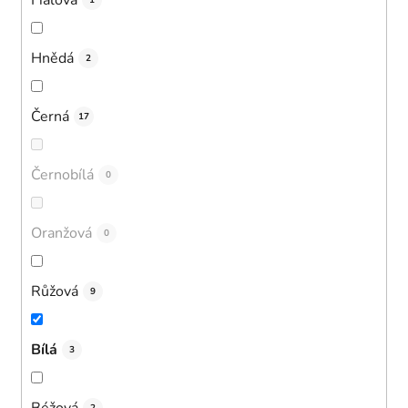
1
Hnědá
2
Černá
17
Černobílá
0
Oranžová
0
Růžová
9
Bílá
3
Béžová