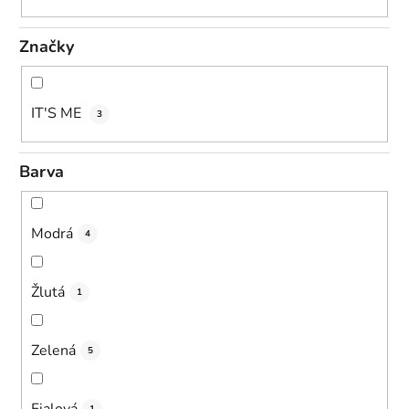
Značky
IT'S ME
3
Barva
Modrá
4
Žlutá
1
Zelená
5
Fialová