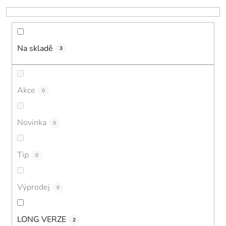
k
t
ů
Na skladě
3
Akce
0
Novinka
0
Tip
0
Výprodej
0
LONG VERZE
2