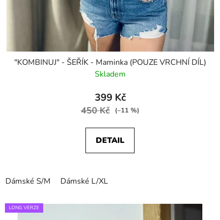
"KOMBINUJ" - ŠEŘÍK - Maminka (POUZE VRCHNÍ DÍL)
Skladem
399 Kč
450 Kč
(–11 %)
DETAIL
Dámské S/M
Dámské L/XL
LONG VERZE