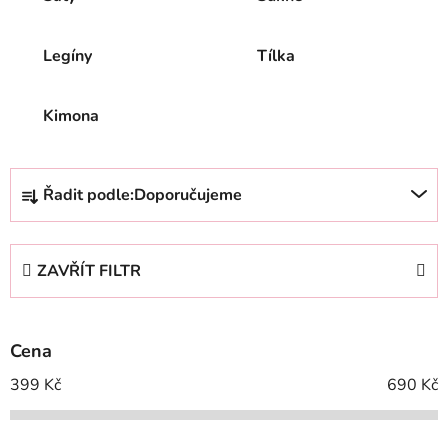
Legíny
Tílka
Kimona
Ř
Řadit podle:
Doporučujeme
a
z
e
ZAVŘÍT FILTR
n
í
p
Cena
r
o
399
Kč
690
Kč
d
u