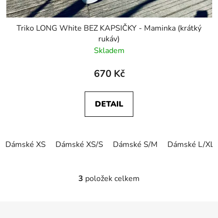
Triko LONG White BEZ KAPSIČKY - Maminka (krátký
rukáv)
Skladem
670 Kč
DETAIL
Dámské XS
Dámské XS/S
Dámské S/M
Dámské L/XL
3
položek celkem
O
v
l
Z
á