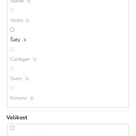
Sukně
0
Vesta
0
Šaty
1
Cardigan
0
Svetr
0
Kimono
0
Velikost