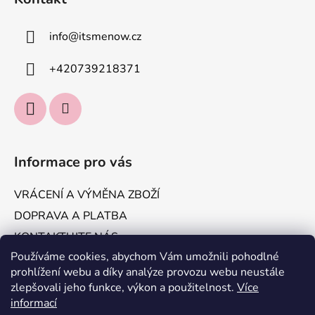
info
@
itsmenow.cz
+420739218371
Informace pro vás
VRÁCENÍ A VÝMĚNA ZBOŽÍ
DOPRAVA A PLATBA
KONTAKTUJTE NÁS
Používáme cookies, abychom Vám umožnili pohodlné
Obchodní podmínky
prohlížení webu a díky analýze provozu webu neustále
Podmínky ochrany osobních údajů
zlepšovali jeho funkce, výkon a použitelnost.
Více
informací