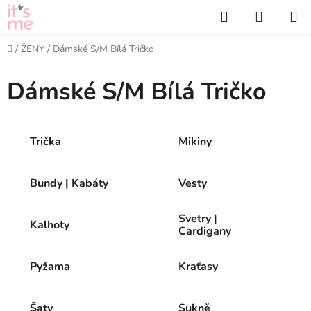
Přejít
Hledat
NÁKUP
na
KOŠÍK
obsah
Domů
/
ŽENY
/
Dámské S/M Bílá Tričko
Dámské S/M Bílá Tričko
Trička
Mikiny
Bundy | Kabáty
Vesty
Svetry |
Kalhoty
Cardigany
Pyžama
Kraťasy
Šaty
Sukně