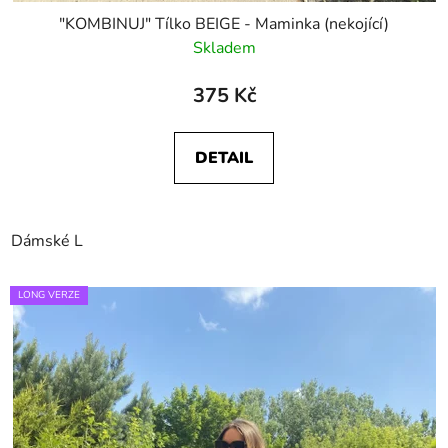
"KOMBINUJ" Tílko BEIGE - Maminka (nekojící)
Skladem
375 Kč
DETAIL
Dámské L
LONG VERZE