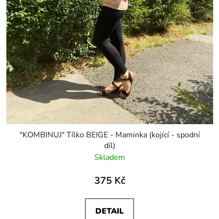
"KOMBINUJ" Tílko BEIGE - Maminka (kojící - spodní
díl)
Skladem
375 Kč
DETAIL