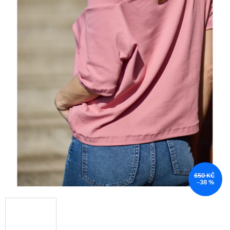
650 KČ
–38 %