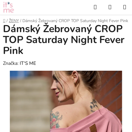
Přejít
Hledat
NÁKUP
na
KOŠÍK
obsah
Domů
/
ŽENY
/
Dámský Žebrovaný CROP TOP Saturday Night Fever Pink
Dámský Žebrovaný CROP
TOP Saturday Night Fever
Pink
Značka:
IT'S ME