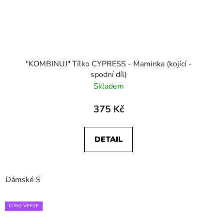
"KOMBINUJ" Tílko CYPRESS - Maminka (kojící -
spodní díl)
Skladem
375 Kč
DETAIL
Dámské S
LONG VERZE