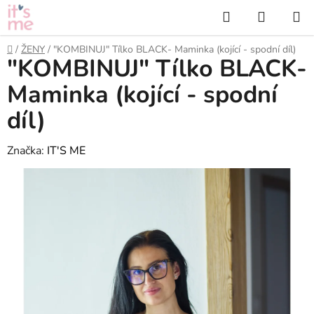
Přejít
Hledat
NÁKUP
na
KOŠÍK
obsah
Domů
/
ŽENY
/
"KOMBINUJ" Tílko BLACK- Maminka (kojící - spodní díl)
"KOMBINUJ" Tílko BLACK-
Maminka (kojící - spodní
díl)
Značka:
IT'S ME