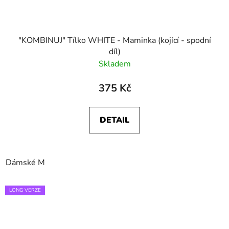
"KOMBINUJ" Tílko WHITE - Maminka (kojící - spodní
díl)
Skladem
375 Kč
DETAIL
Dámské M
LONG VERZE