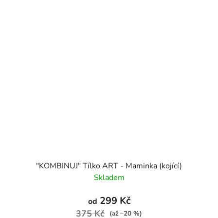
"KOMBINUJ" Tílko ART - Maminka (kojící)
Skladem
299 Kč
od
375 Kč
(až –20 %)