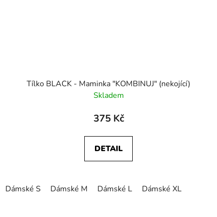
Tílko BLACK - Maminka "KOMBINUJ" (nekojící)
Skladem
375 Kč
DETAIL
Dámské S
Dámské M
Dámské L
Dámské XL