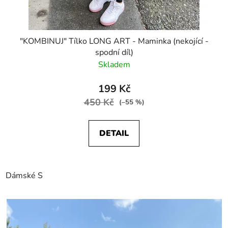
"KOMBINUJ" Tílko LONG ART - Maminka (nekojící -
spodní díl)
Skladem
199 Kč
450 Kč
(–55 %)
DETAIL
Dámské S