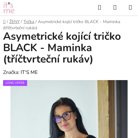
Přejít
Hledat
NÁKUP
na
KOŠÍK
obsah
Domů
/
ŽENY
/
Trička
/
Asymetrické kojící tričko BLACK - Maminka
(tříčtvrteční rukáv)
Asymetrické kojící tričko
BLACK - Maminka
(tříčtvrteční rukáv)
Značka:
IT'S ME
LONG VERZE