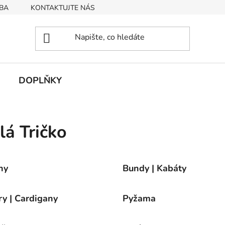
BA
KONTAKTUJTE NÁS
Obchodní podmínky
Podmín
DOPLŇKY
á Tričko
ny
Bundy | Kabáty
ry | Cardigany
Pyžama