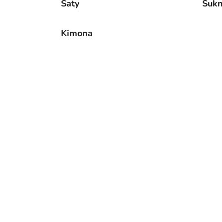
Šaty
Suk
Kimona