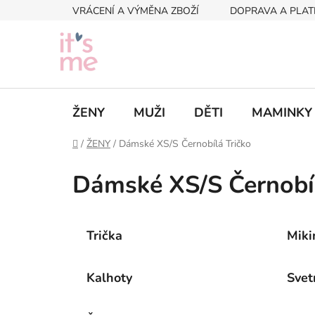
Přejít
VRÁCENÍ A VÝMĚNA ZBOŽÍ
DOPRAVA A PLAT
na
obsah
ŽENY
MUŽI
DĚTI
MAMINKY
Domů
/
ŽENY
/
Dámské XS/S Černobílá Tričko
Dámské XS/S Černobíl
Trička
Miki
Kalhoty
Svet