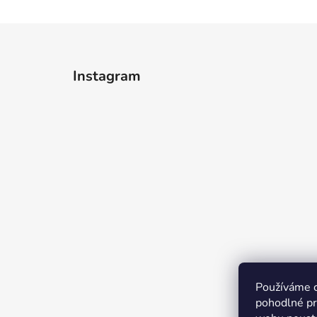
Z
á
Instagram
p
a
t
í
Používáme 
pohodlné pr