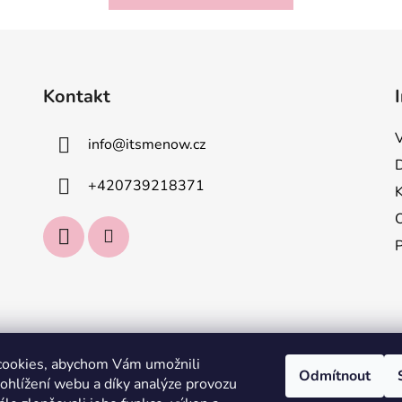
Kontakt
info
@
itsmenow.cz
+420739218371
cookies, abychom Vám umožnili
Odmítnout
ohlížení webu a díky analýze provozu