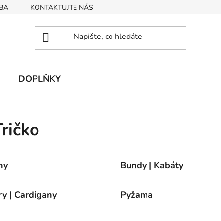
BA
KONTAKTUJTE NÁS
Obchodní podmínky
Podmín
DOPLŇKY
ričko
ny
Bundy | Kabáty
ry | Cardigany
Pyžama