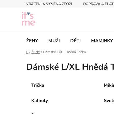
Přejít
VRÁCENÍ A VÝMĚNA ZBOŽÍ
DOPRAVA A PLAT
na
obsah
ŽENY
MUŽI
DĚTI
MAMINKY
Domů
/
ŽENY
/
Dámské L/XL Hnědá Tričko
Dámské L/XL Hnědá T
Trička
Miki
Kalhoty
Svet