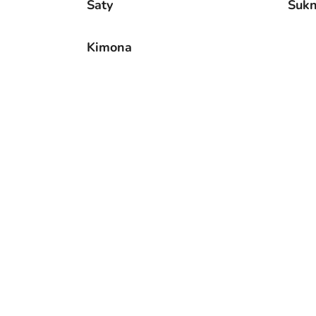
Šaty
Suk
Kimona