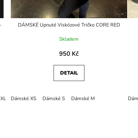
-
DÁMSKÉ Upnuté Viskózové Tričko CORE RED
Skladem
950 Kč
DETAIL
 XL
Dámské XS
Dámské S
Dámské M
Dám