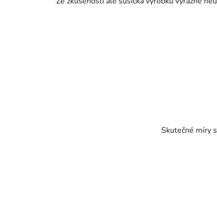
Ze zkušenosti ale sušička výrobku výrazně neub
Skutečné míry s