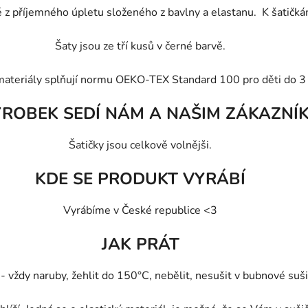
té z příjemného úpletu složeného z bavlny a elastanu. K šatičk
Šaty jsou ze tří kusů v černé barvě.
materiály splňují normu OEKO-TEX Standard 100 pro děti do 3 
ÝROBEK SEDÍ NÁM A NAŠIM ZÁKAZNÍ
Šatičky jsou celkově volnějši.
KDE SE PRODUKT VYRÁBÍ
Vyrábíme v České republice <3
JAK PRÁT
vždy naruby, žehlit do 150°C, nebělit, nesušit v bubnové sušič