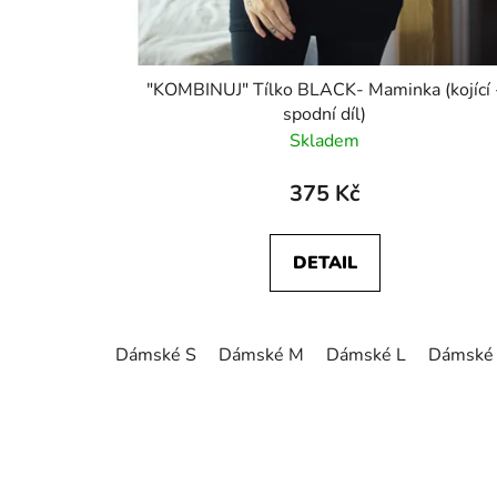
"KOMBINUJ" Tílko BLACK- Maminka (kojící 
spodní díl)
Skladem
375 Kč
DETAIL
Dámské S
Dámské M
Dámské L
Dámské