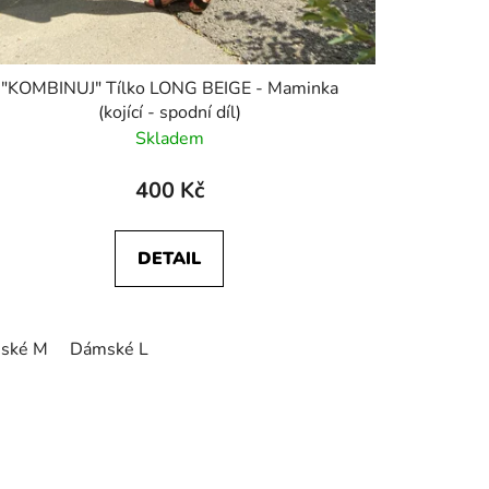
"KOMBINUJ" Tílko LONG BEIGE - Maminka
(kojící - spodní díl)
Skladem
400 Kč
DETAIL
ské M
Dámské L