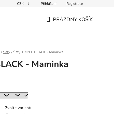
CZK
Přihlášení
Registrace
ky ochrany osobních údajů
PRÁZDNÝ KOŠÍK
NÁKUPNÍ
KOŠÍK
/
Šaty
/
Šaty TRIPLE BLACK - Maminka
BLACK - Maminka
Zvolte variantu