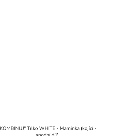
"KOMBINUJ" Tílko WHITE - Maminka (kojící -
spodní díl)