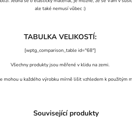
líží. Jedná se o elastický materiál, je možné, že se Vám v suši
ale také nemusí vůbec :)
TABULKA VELIKOSTÍ:
[wptg_comparison_table id="68"]
Všechny produkty jsou měřené v klidu na zemi.
e mohou u každého výrobku mírně lišit vzhledem k použitým m
Související produkty