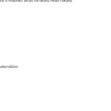
čce o malinko zkrátí na délku nebo rukávy,
ateriálům.