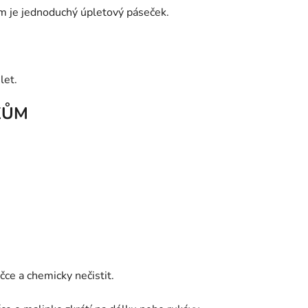
ám je jednoduchý úpletový páseček.
let.
KŮM
ce a chemicky nečistit.