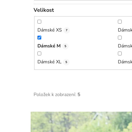
Velikost
Dámské XS
Dámsk
7
Dámské M
Dámsk
5
Dámské XL
Dámsk
5
Položek k zobrazení:
5
V
ý
p