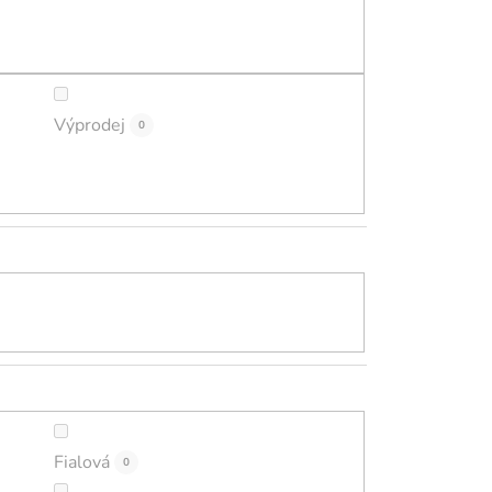
ů
Výprodej
0
Fialová
0