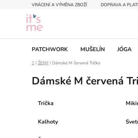
Přejít
VRÁCENÍ A VÝMĚNA ZBOŽÍ
DOPRAVA A PLAT
na
obsah
PATCHWORK
MUŠELÍN
JÓGA
Domů
/
ŽENY
/
Dámské M červená Tričko
Dámské M červená Tr
Trička
Miki
Kalhoty
Svet