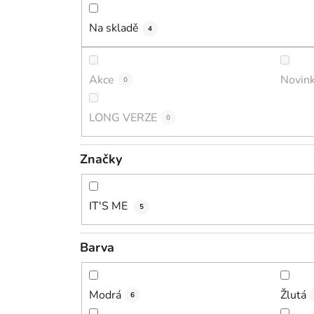
Na skladě
4
Akce
Novin
0
LONG VERZE
0
Značky
IT'S ME
5
Barva
Modrá
Žlutá
6