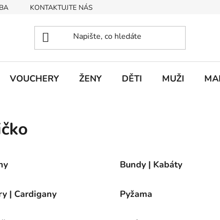
BA
KONTAKTUJTE NÁS
Obchodní podmínky
Podmín
VOUCHERY
ŽENY
DĚTI
MUŽI
MA
ičko
ny
Bundy | Kabáty
ry | Cardigany
Pyžama