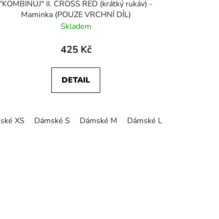
"KOMBINUJ" II. CROSS RED (krátký rukáv) -
Maminka (POUZE VRCHNÍ DÍL)
Skladem
425 Kč
DETAIL
ské XS
Dámské S
Dámské M
Dámské L
Dámské XL