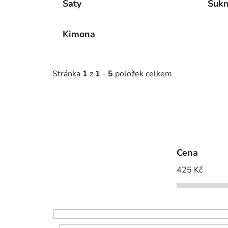
Šaty
Suk
Kimona
Stránka
1
z
1
-
5
položek celkem
Cena
425
Kč