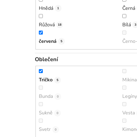
Hnědá
Černá
1
Růžová
Bílá
18
3
červená
Černo-
5
Oblečení
Tričko
Mikina
5
Bunda
Legíny
0
Sukně
Vesta
0
Svetr
Kimon
0