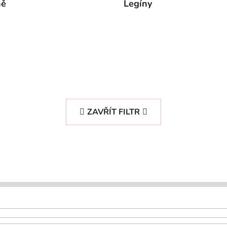
ně
Legíny
ZAVŘÍT FILTR