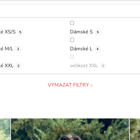
é XS/S
Dámské S
5
5
é M/L
Dámské L
2
4
é XXL
velikost XXL
2
0
VYMAZAT FILTRY