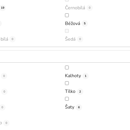
Černobílá
19
0
Béžová
5
bílá
Šedá
0
0
Kalhoty
0
1
Tílko
0
2
Šaty
0
6
o
0