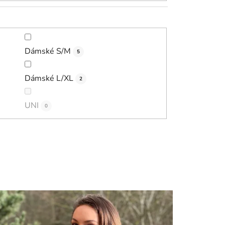
Dámské S/M
5
Dámské L/XL
2
UNI
0