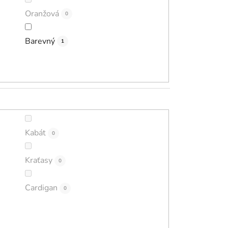
Oranžová
0
Barevný
1
Kabát
0
Kraťasy
0
Cardigan
0