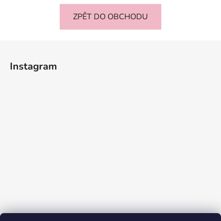
ZPĚT DO OBCHODU
Z
á
Instagram
p
a
t
í