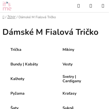
Přejít
Hledat
NÁKUP
na
KOŠÍK
obsah
Domů
/
ŽENY
/
Dámské M Fialová Tričko
Dámské M Fialová Tričko
Trička
Mikiny
Bundy | Kabáty
Vesty
Svetry |
Kalhoty
Cardigany
Pyžama
Kraťasy
Šaty
Sukně