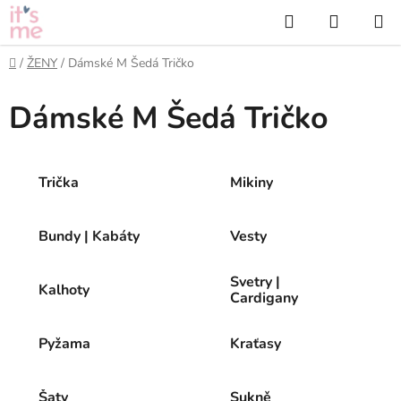
Přejít
Hledat
NÁKUP
na
KOŠÍK
obsah
Domů
/
ŽENY
/
Dámské M Šedá Tričko
Dámské M Šedá Tričko
Trička
Mikiny
Bundy | Kabáty
Vesty
Svetry |
Kalhoty
Cardigany
Pyžama
Kraťasy
Šaty
Sukně