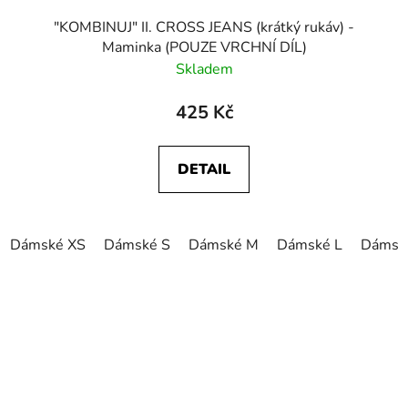
"KOMBINUJ" II. CROSS JEANS (krátký rukáv) -
Maminka (POUZE VRCHNÍ DÍL)
Skladem
425 Kč
DETAIL
Dámské XS
Dámské S
Dámské M
Dámské L
Dámsk