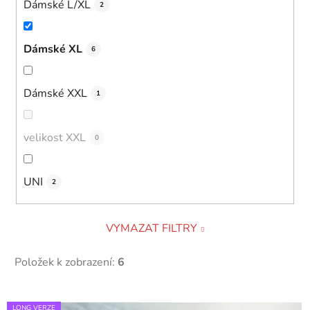
Dámské L/XL
2
Dámské XL
6
Dámské XXL
1
velikost XXL
0
UNI
2
VYMAZAT FILTRY
Položek k zobrazení:
6
V
LONG VERZE