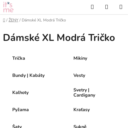
Přejít
Hledat
NÁKUP
na
KOŠÍK
obsah
Domů
/
ŽENY
/
Dámské XL Modrá Tričko
Dámské XL Modrá Tričko
Trička
Mikiny
Bundy | Kabáty
Vesty
Svetry |
Kalhoty
Cardigany
Pyžama
Kraťasy
Šaty
Sukně