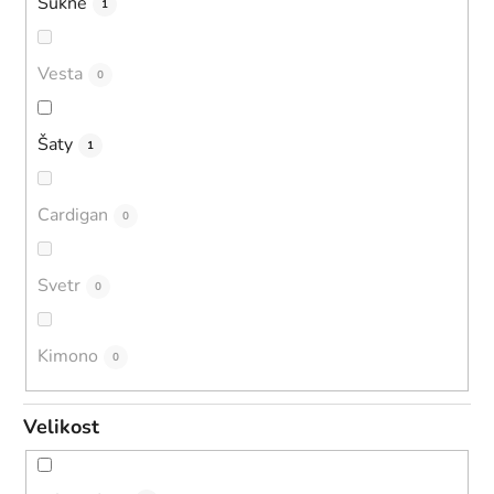
Sukně
1
Vesta
0
Šaty
1
Cardigan
0
Svetr
0
Kimono
0
Velikost