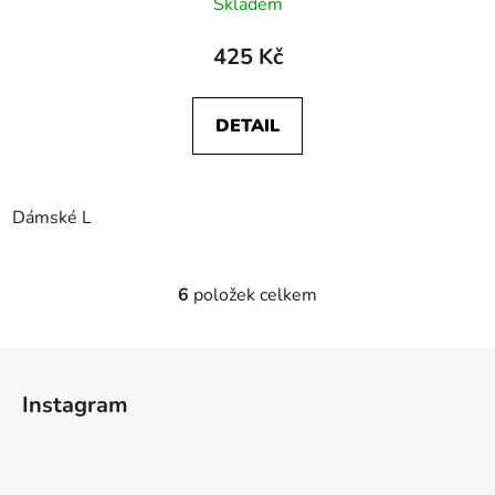
Skladem
425 Kč
DETAIL
Dámské L
6
položek celkem
O
v
l
Z
á
á
d
Instagram
p
a
a
c
t
í