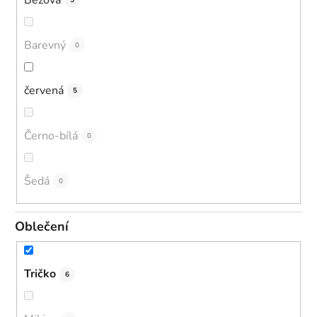
5
Barevný
0
červená
5
Černo-bílá
0
Šedá
0
Oblečení
Tričko
6