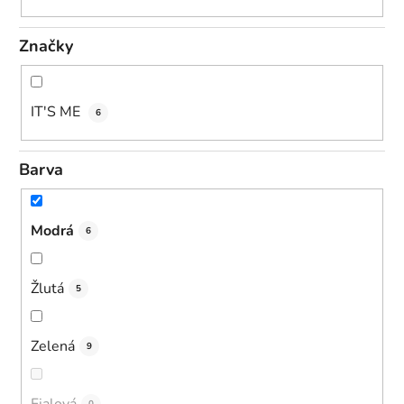
Značky
IT'S ME
6
Barva
Modrá
6
Žlutá
5
Zelená
9
Fialová