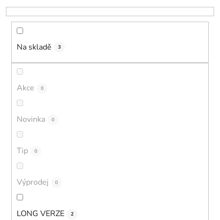
k
t
ů
Na skladě
3
Akce
0
Novinka
0
Tip
0
Výprodej
0
LONG VERZE
2