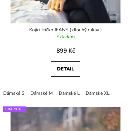
Kojící tričko JEANS ( dlouhý rukáv )
Skladem
899 Kč
DETAIL
Dámské S
Dámské M
Dámské L
Dámské XL
LONG VERZE