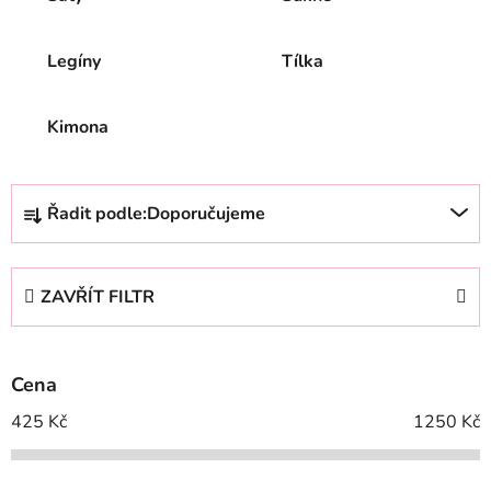
Legíny
Tílka
Kimona
Ř
Řadit podle:
Doporučujeme
a
z
e
ZAVŘÍT FILTR
n
í
p
Cena
r
o
425
Kč
1250
Kč
d
u