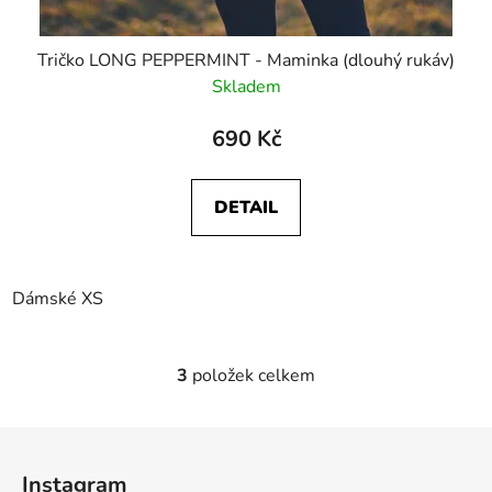
Tričko LONG PEPPERMINT - Maminka (dlouhý rukáv)
Skladem
690 Kč
DETAIL
Dámské XS
3
položek celkem
O
v
l
Z
á
á
d
Instagram