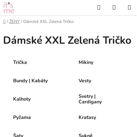
Přejít
Hledat
NÁKUP
na
KOŠÍK
obsah
Domů
/
ŽENY
/
Dámské XXL Zelená Tričko
Dámské XXL Zelená Tričko
Trička
Mikiny
Bundy | Kabáty
Vesty
Svetry |
Kalhoty
Cardigany
Pyžama
Kraťasy
Šaty
Sukně