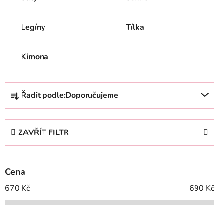
Legíny
Tílka
Kimona
Ř
Řadit podle:
Doporučujeme
a
z
e
ZAVŘÍT FILTR
n
í
p
Cena
r
o
670
Kč
690
Kč
d
u