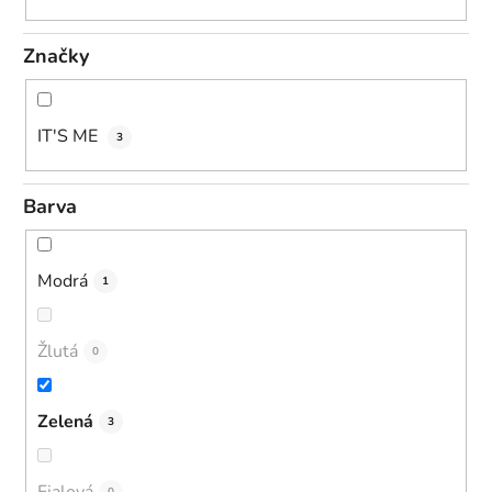
Značky
IT'S ME
3
Barva
Modrá
1
Žlutá
0
Zelená
3
Fialová