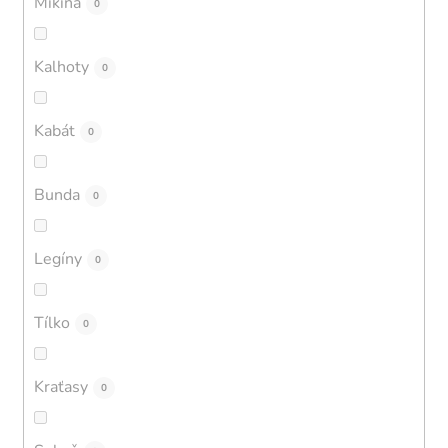
Mikina
0
Kalhoty
0
Kabát
0
Bunda
0
Legíny
0
Tílko
0
Kraťasy
0