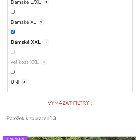
Dámské L/XL
3
Dámské XL
9
Dámské XXL
3
velikost XXL
0
UNI
4
VYMAZAT FILTRY
Položek k zobrazení:
3
V
LONG VERZE