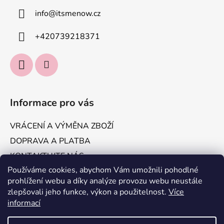
info
@
itsmenow.cz
+420739218371
Informace pro vás
VRÁCENÍ A VÝMĚNA ZBOŽÍ
DOPRAVA A PLATBA
KONTAKTUJTE NÁS
Používáme cookies, abychom Vám umožnili pohodlné
Obchodní podmínky
prohlížení webu a díky analýze provozu webu neustále
Podmínky ochrany osobních údajů
zlepšovali jeho funkce, výkon a použitelnost.
Více
informací