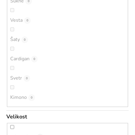
Sukně
0
Vesta
0
Šaty
0
Cardigan
0
Svetr
0
Kimono
0
Velikost