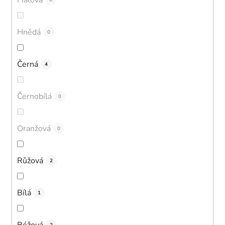
0
Hnědá
0
Černá
4
Černobílá
0
Oranžová
0
Růžová
2
Bílá
1
Béžová